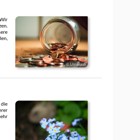
 Wir
zen.
sere
len,
© Unsplash
 die
rer
mehr