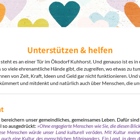
Unterstützen & helfen
o steht es an einer Tür im Ökodorf Kuhhorst. Und genauso ist es 
es so viele ehrenamtliche Hände gibt, die zugreifen, wo etwas zu tu
n von Zeit, Kraft, Ideen und Geld gar nicht funktionieren. Und 
h kümmert und mitdenkt und natürlich auch über Menschen, die uns
nt
 bereichern unser gemeindliches, gemeinsames Leben. Dafür sind
l so ausgedrückt:
»Ohne engagierte Menschen wie Sie, die diesen Blick
iese Menschen würde unser Land kulturell veröden. Mit Kultur meine
t auch eine Kultur des menschlichen Miteinanders. Ein Land, in dem d