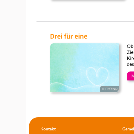
Drei für eine
Ob 
Zie
Kir
des
M
© Freepik
Kontakt
Gemei