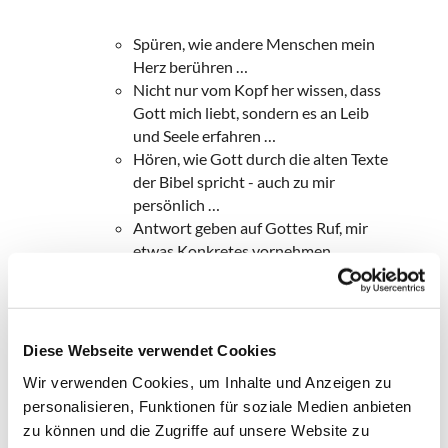
Spüren, wie andere Menschen mein
Herz berühren …
Nicht nur vom Kopf her wissen, dass
Gott mich liebt, sondern es an Leib
und Seele erfahren …
Hören, wie Gott durch die alten Texte
der Bibel spricht - auch zu mir
persönlich …
Antwort geben auf Gottes Ruf, mir
etwas Konkretes vornehmen …
Zu einer Gemeinschaft
zusammenwachsen, die trägt …
Gesegnet werden - und anders leben
…
Diese Webseite verwendet Cookies
Wir verwenden Cookies, um Inhalte und Anzeigen zu
… um all das geht es bei »Spiritualität im Alltag« -
personalisieren, Funktionen für soziale Medien anbieten
und Sie sind herzlich eingeladen, Ihre eigenen
zu können und die Zugriffe auf unsere Website zu
Erfahrungen damit zu machen. Dafür müssen Sie