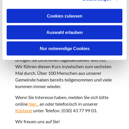
a
treffen uns im Gemeindesaal unter der
Martinus-
u
Kirche
(Sterkrader Str. 47, 13507 Berlin).
Cookies zulassen
s
Anmelden!
w
Auswahl erlauben
Bitte planen Sie nach Möglichkeit alle Termine mit
a
ein, wenn Sie teilnehmen wollen. Nur so können
h
Vertrautheit und Erfahrung wachsen. Falls Sie
l
Nur notwendige Cookies
noch keinen vollständigen Impfschutz haben,
bringen Sie bitte einen tagesaktuellen Test mit.
Wir führen diesen Kurs inzwischen zum sechsten
Mal durch. Über 100 Menschen aus unserer
Gemeinde haben bereits teilgenommen und viele
kommen immer wieder.
Wenn Sie Interesse haben, melden Sie sich bitte
online
hier...
an oder telefonisch in unserer
Küsterei
unter Telefon: (030) 43 77 99 03.
Wir freuen uns auf Sie!