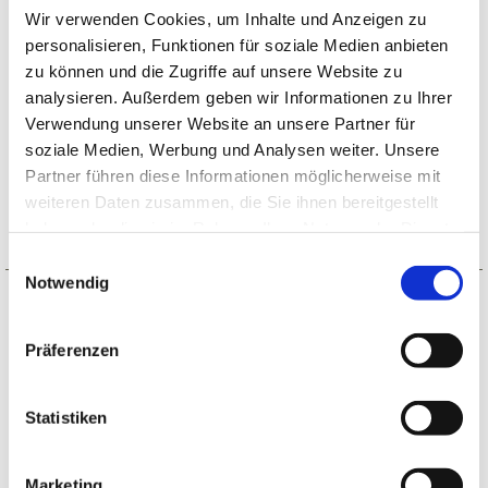
Wir verwenden Cookies, um Inhalte und Anzeigen zu
Unsere Gemeinde-News
personalisieren, Funktionen für soziale Medien anbieten
zu können und die Zugriffe auf unsere Website zu
Abonnieren Sie unsere Gemeinde-News und wir
analysieren. Außerdem geben wir Informationen zu Ihrer
halten Sie auf dem Laufenden.
Verwendung unserer Website an unsere Partner für
soziale Medien, Werbung und Analysen weiter. Unsere
Zum Formular...
Partner führen diese Informationen möglicherweise mit
weiteren Daten zusammen, die Sie ihnen bereitgestellt
haben oder die sie im Rahmen Ihrer Nutzung der Dienste
gesammelt haben.
E
Notwendig
i
n
Anmeldung Konfi-Zeit
w
Präferenzen
i
Gott suchen. Freunde finden. Jesus begegnen.
l
Spaß haben. Hier geht's zur Anmeldung!
l
Statistiken
i
Mitmachen...
g
Marketing