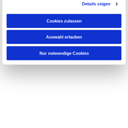
Details zeigen
s
a
u
Cookies zulassen
s
w
Auswahl erlauben
a
h
l
Nur notwendige Cookies