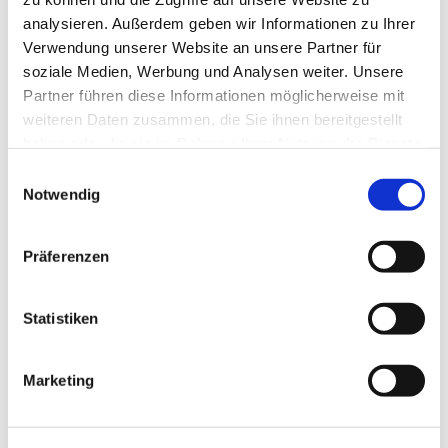
analysieren. Außerdem geben wir Informationen zu Ihrer
Verwendung unserer Website an unsere Partner für
soziale Medien, Werbung und Analysen weiter. Unsere
Partner führen diese Informationen möglicherweise mit
weiteren Daten zusammen, die Sie ihnen bereitgestellt
haben oder die sie im Rahmen Ihrer Nutzung der Dienste
gesammelt haben.
E
Notwendig
i
n
w
Präferenzen
i
l
l
Statistiken
i
g
Marketing
u
n
g