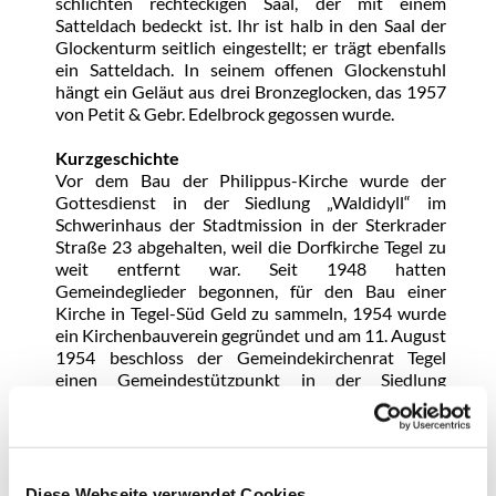
schlichten rechteckigen Saal, der mit einem
Satteldach bedeckt ist. Ihr ist halb in den Saal der
Glockenturm seitlich eingestellt; er trägt ebenfalls
ein Satteldach. In seinem offenen Glockenstuhl
hängt ein Geläut aus drei Bronzeglocken, das 1957
von Petit & Gebr. Edelbrock gegossen wurde.
Kurzgeschichte
Vor dem Bau der Philippus-Kirche wurde der
Gottesdienst in der Siedlung „Waldidyll“ im
Schwerinhaus der Stadtmission in der Sterkrader
Straße 23 abgehalten, weil die Dorfkirche Tegel zu
weit entfernt war. Seit 1948 hatten
Gemeindeglieder begonnen, für den Bau einer
Kirche in Tegel-Süd Geld zu sammeln, 1954 wurde
ein Kirchenbauverein gegründet und am 11. August
1954 beschloss der Gemeindekirchenrat Tegel
einen Gemeindestützpunkt in der Siedlung
„Waldidyll“ zu errichten. Am 8. April 1956 war die
Grundsteinlegung und am 7. April 1957 fand die
Einweihung der Kirche statt. Die Baukosten der
Kirche und der anderen Räume im Ascheberger
Weg betrugen 180.000 Mark. Am 11. Oktober 1958
Diese Webseite verwendet Cookies