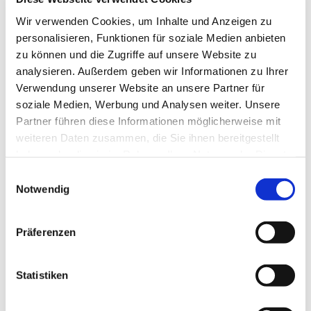
war die Orgel fertiggestellt. Seit dem
Wir verwenden Cookies, um Inhalte und Anzeigen zu
Reformationstag 1967 trägt die Kirche den Namen
Philippus-Kirche (nach Philipp Melanchthon).
personalisieren, Funktionen für soziale Medien anbieten
zu können und die Zugriffe auf unsere Website zu
Quelle: https://de.wikipedia.org/wiki/Philippus-
analysieren. Außerdem geben wir Informationen zu Ihrer
Kirche_(Berlin-Tegel)
Verwendung unserer Website an unsere Partner für
soziale Medien, Werbung und Analysen weiter. Unsere
Partner führen diese Informationen möglicherweise mit
weiteren Daten zusammen, die Sie ihnen bereitgestellt
Sie möchten mehr über unsere
haben oder die sie im Rahmen Ihrer Nutzung der Dienste
Gemeinde erfahren? Gern!
gesammelt haben.
E
Notwendig
i
n
Unsere Gottesdienste
w
Präferenzen
i
Zur Ruhe kommen. Kraft tanken. Trost finden.
l
Kommen Sie doch mal vorbei!
l
Statistiken
i
Unsere Gottesdienste...
g