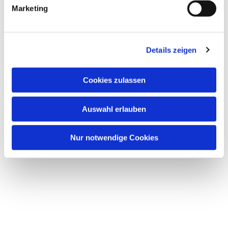
g
Marketing
u
n
g
Details zeigen
s
a
u
Cookies zulassen
s
w
Auswahl erlauben
a
h
l
Nur notwendige Cookies