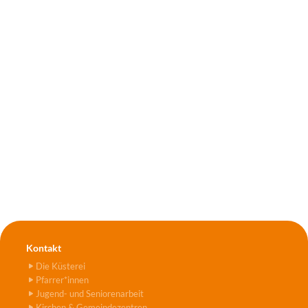
Kontakt
Die Küsterei
Pfarrer*innen
Jugend- und Seniorenarbeit
Kirchen & Gemeindezentren