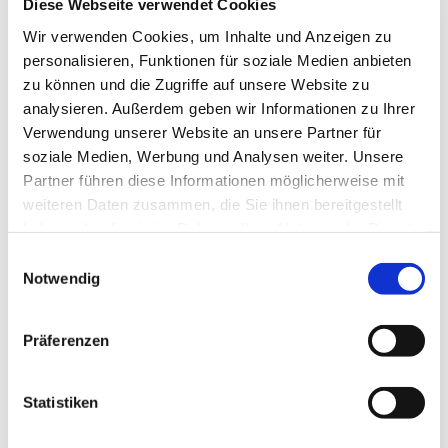
Diese Webseite verwendet Cookies
Wir verwenden Cookies, um Inhalte und Anzeigen zu
personalisieren, Funktionen für soziale Medien anbieten
zu können und die Zugriffe auf unsere Website zu
analysieren. Außerdem geben wir Informationen zu Ihrer
Verwendung unserer Website an unsere Partner für
soziale Medien, Werbung und Analysen weiter. Unsere
Partner führen diese Informationen möglicherweise mit
weiteren Daten zusammen, die Sie ihnen bereitgestellt
haben oder die sie im Rahmen Ihrer Nutzung der Dienste
gesammelt haben.
E
Notwendig
i
n
w
Präferenzen
i
l
l
Statistiken
i