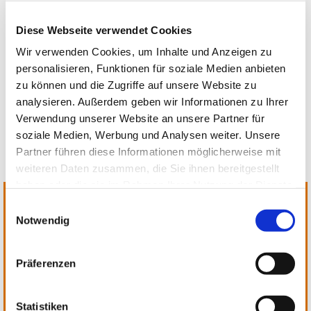
Diese Webseite verwendet Cookies
Wir verwenden Cookies, um Inhalte und Anzeigen zu
personalisieren, Funktionen für soziale Medien anbieten
zu können und die Zugriffe auf unsere Website zu
analysieren. Außerdem geben wir Informationen zu Ihrer
Verwendung unserer Website an unsere Partner für
soziale Medien, Werbung und Analysen weiter. Unsere
Partner führen diese Informationen möglicherweise mit
weiteren Daten zusammen, die Sie ihnen bereitgestellt
haben oder die sie im Rahmen Ihrer Nutzung der Dienste
gesammelt haben.
E
Notwendig
i
Dark Spot Text
n
w
Dark Preamble - Seasonal
Präferenzen
i
announcement or note, consectetur
l
adipiscing elit. Donec gravida aliquam
l
Statistiken