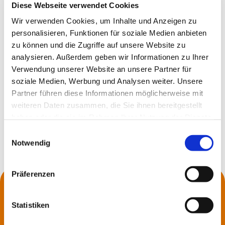
Diese Webseite verwendet Cookies
Wir verwenden Cookies, um Inhalte und Anzeigen zu
personalisieren, Funktionen für soziale Medien anbieten
zu können und die Zugriffe auf unsere Website zu
analysieren. Außerdem geben wir Informationen zu Ihrer
Verwendung unserer Website an unsere Partner für
soziale Medien, Werbung und Analysen weiter. Unsere
Partner führen diese Informationen möglicherweise mit
weiteren Daten zusammen, die Sie ihnen bereitgestellt
Freitag, 7. Mai 2027, 16:00 Uhr
haben oder die sie im Rahmen Ihrer Nutzung der Dienste
gesammelt haben.
E
Notwendig
i
n
w
Präferenzen
i
Kontakt
l
Die Küsterei
l
Statistiken
Pfarrer*innen
i
Jugend- und Seniorenarbeit