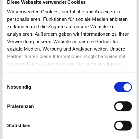
Diese Webseite verwendet Cookies
Wegner und Team
Wir verwenden Cookies, um Inhalte und Anzeigen zu
personalisieren, Funktionen für soziale Medien anbieten
zu können und die Zugriffe auf unsere Website zu
analysieren. Außerdem geben wir Informationen zu Ihrer
Der Abendgottesdienst zum Mitmachen
Verwendung unserer Website an unsere Partner für
richtet sich an alle Menschen, die wissen
soziale Medien, Werbung und Analysen weiter. Unsere
möchten, was die Kraft des christlichen
Partner führen diese Informationen möglicherweise mit
Glaubens ausmacht. Es spielt dabei keine
weiteren Daten zusammen, die Sie ihnen bereitgestellt
Rolle, ob man in der Gemeinde aktiv ist
haben oder die sie im Rahmen Ihrer Nutzung der Dienste
oder nicht. Es geht darum, sich selbst als
gesammelt haben.
E
spirituellen Menschen zu erleben, sich von
Notwendig
i
biblischen Texten inspirieren zu lassen,
n
eine tragfähige Gemeinschaft zu finden
w
und konkret zu erfahren, was es heißt, von
Präferenzen
i
Gott geliebt zu sein.
l
l
Statistiken
i