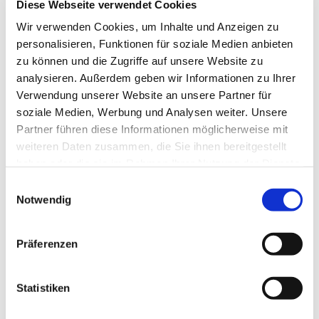
Diese Webseite verwendet Cookies
Wegner und Team
Wir verwenden Cookies, um Inhalte und Anzeigen zu
personalisieren, Funktionen für soziale Medien anbieten
zu können und die Zugriffe auf unsere Website zu
analysieren. Außerdem geben wir Informationen zu Ihrer
Der Abendgottesdienst zum Mitmachen
Verwendung unserer Website an unsere Partner für
richtet sich an alle Menschen, die wissen
soziale Medien, Werbung und Analysen weiter. Unsere
möchten, was die Kraft des christlichen
Partner führen diese Informationen möglicherweise mit
Glaubens ausmacht. Es spielt dabei keine
weiteren Daten zusammen, die Sie ihnen bereitgestellt
Rolle, ob man in der Gemeinde aktiv ist
haben oder die sie im Rahmen Ihrer Nutzung der Dienste
oder nicht. Es geht darum, sich selbst als
gesammelt haben.
E
spirituellen Menschen zu erleben, sich von
Notwendig
i
biblischen Texten inspirieren zu lassen,
n
eine tragfähige Gemeinschaft zu finden
w
und konkret zu erfahren, was es heißt, von
Präferenzen
i
Gott geliebt zu sein.
l
l
Statistiken
i