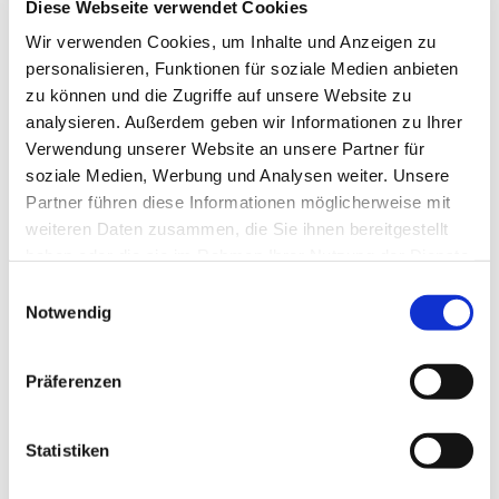
Diese Webseite verwendet Cookies
Wegner und Team
Wir verwenden Cookies, um Inhalte und Anzeigen zu
personalisieren, Funktionen für soziale Medien anbieten
zu können und die Zugriffe auf unsere Website zu
analysieren. Außerdem geben wir Informationen zu Ihrer
Der Abendgottesdienst zum Mitmachen
Verwendung unserer Website an unsere Partner für
richtet sich an alle Menschen, die wissen
soziale Medien, Werbung und Analysen weiter. Unsere
möchten, was die Kraft des christlichen
Partner führen diese Informationen möglicherweise mit
Glaubens ausmacht. Es spielt dabei keine
weiteren Daten zusammen, die Sie ihnen bereitgestellt
Rolle, ob man in der Gemeinde aktiv ist
haben oder die sie im Rahmen Ihrer Nutzung der Dienste
oder nicht. Es geht darum, sich selbst als
gesammelt haben.
E
spirituellen Menschen zu erleben, sich von
Notwendig
i
biblischen Texten inspirieren zu lassen,
n
eine tragfähige Gemeinschaft zu finden
w
und konkret zu erfahren, was es heißt, von
Präferenzen
i
Gott geliebt zu sein.
l
l
Statistiken
i