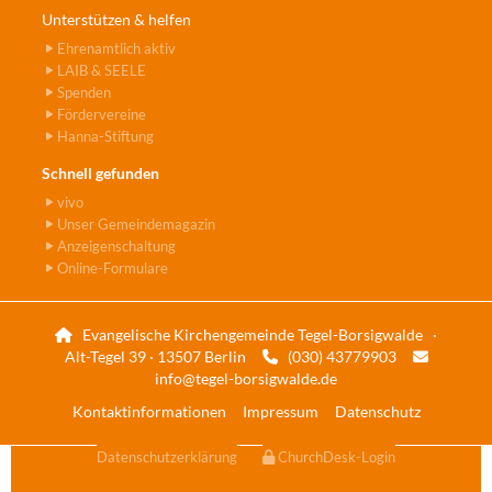
Unterstützen & helfen
Ehrenamtlich aktiv
LAIB & SEELE
Spenden
Fördervereine
Hanna-Stiftung
Schnell gefunden
vivo
Unser Gemeindemagazin
Anzeigenschaltung
Online-Formulare
Evangelische Kirchengemeinde Tegel-Borsigwalde ·

Alt-Tegel 39 · 13507 Berlin
(030) 43779903


info@tegel-borsigwalde.de
Kontaktinformationen
Impressum
Datenschutz
Datenschutzerklärung
ChurchDesk-Login