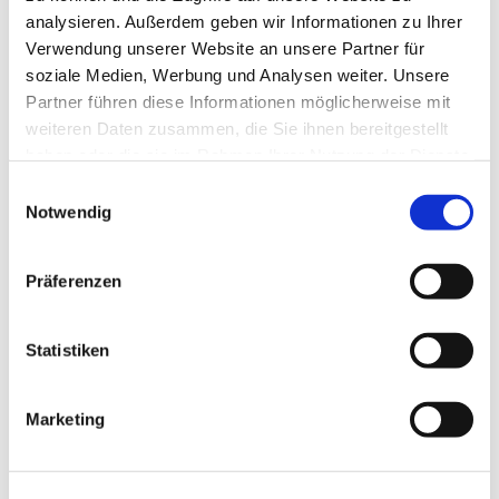
Team
analysieren. Außerdem geben wir Informationen zu Ihrer
Verwendung unserer Website an unsere Partner für
soziale Medien, Werbung und Analysen weiter. Unsere
Partner führen diese Informationen möglicherweise mit
Eine Stunde, vollgepackt mit Themen, über
weiteren Daten zusammen, die Sie ihnen bereitgestellt
die wir ins Gespräch kommen, Ratespielen,
haben oder die sie im Rahmen Ihrer Nutzung der Dienste
Gedächtnistraining und Bewegung.
gesammelt haben.
E
Schauen Sie doch mal vorbei!
Notwendig
i
n
w
Präferenzen
i
l
l
Statistiken
i
g
Marketing
u
n
g