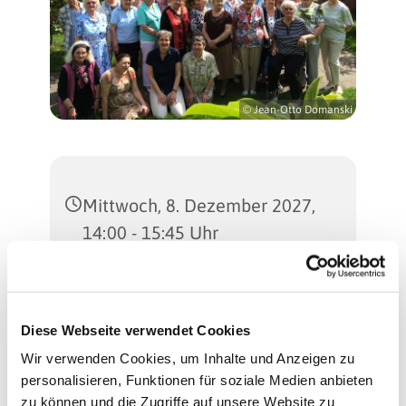
© Jean-Otto Domanski
Mittwoch, 8. Dezember 2027,
14:00 - 15:45 Uhr
Martinus-Kirche
(Gemeindesaal), Sterkrader
Diese Webseite verwendet Cookies
Straße 47, 13507 Berlin
Wir verwenden Cookies, um Inhalte und Anzeigen zu
personalisieren, Funktionen für soziale Medien anbieten
Regina Schlingheider und
zu können und die Zugriffe auf unsere Website zu