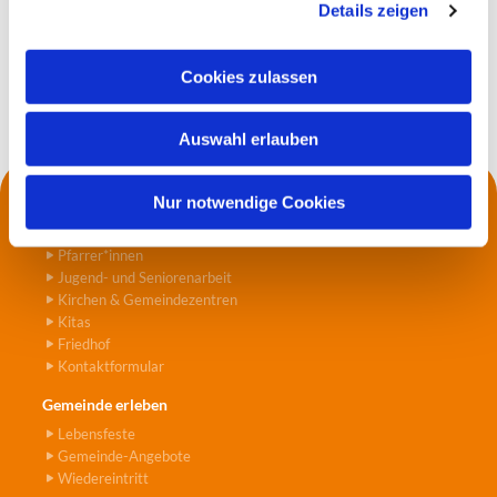
Details zeigen
s
a
u
Cookies zulassen
s
w
Auswahl erlauben
a
h
l
Nur notwendige Cookies
Kontakt
Die Küsterei
Pfarrer*innen
Jugend- und Seniorenarbeit
Kirchen & Gemeindezentren
Kitas
Friedhof
Kontaktformular
Gemeinde erleben
Lebensfeste
Gemeinde-Angebote
Wiedereintritt