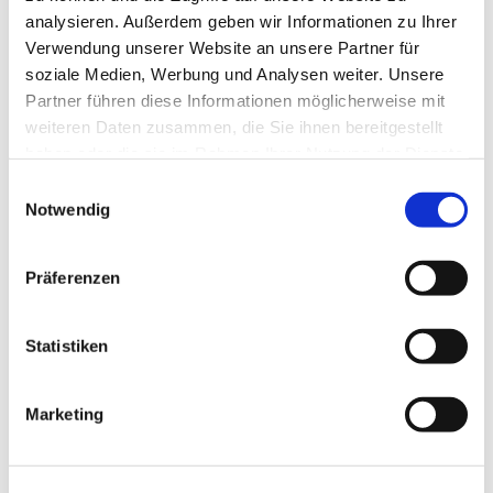
Team
analysieren. Außerdem geben wir Informationen zu Ihrer
Verwendung unserer Website an unsere Partner für
soziale Medien, Werbung und Analysen weiter. Unsere
Partner führen diese Informationen möglicherweise mit
Eine Stunde, vollgepackt mit Themen, über
weiteren Daten zusammen, die Sie ihnen bereitgestellt
die wir ins Gespräch kommen, Ratespielen,
haben oder die sie im Rahmen Ihrer Nutzung der Dienste
Gedächtnistraining und Bewegung.
gesammelt haben.
E
Schauen Sie doch mal vorbei!
Notwendig
i
n
w
Präferenzen
i
l
l
Statistiken
i
g
Marketing
u
n
g