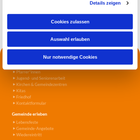
Details zeigen
s
a
u
Cookies zulassen
s
w
Auswahl erlauben
a
h
l
Nur notwendige Cookies
Kontakt
Die Küsterei
Pfarrer*innen
Jugend- und Seniorenarbeit
Kirchen & Gemeindezentren
Kitas
Friedhof
Kontaktformular
Gemeinde erleben
Lebensfeste
Gemeinde-Angebote
Wiedereintritt