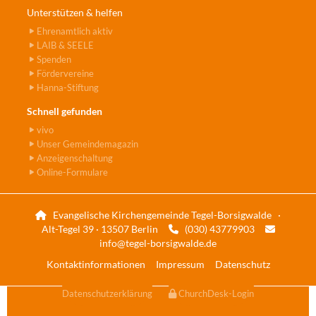
Unterstützen & helfen
Ehrenamtlich aktiv
LAIB & SEELE
Spenden
Fördervereine
Hanna-Stiftung
Schnell gefunden
vivo
Unser Gemeindemagazin
Anzeigenschaltung
Online-Formulare
Evangelische Kirchengemeinde Tegel-Borsigwalde ·

Alt-Tegel 39 · 13507 Berlin
(030) 43779903


info@tegel-borsigwalde.de
Kontaktinformationen
Impressum
Datenschutz
Datenschutzerklärung
ChurchDesk-Login