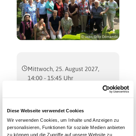
© Jean-Otto Domanski
Mittwoch, 25. August 2027,
14:00 - 15:45 Uhr
Martinus-Kirche
(Gemeindesaal), Sterkrader
Diese Webseite verwendet Cookies
Straße 47, 13507 Berlin
Wir verwenden Cookies, um Inhalte und Anzeigen zu
personalisieren, Funktionen für soziale Medien anbieten
Regina Schlingheider und
zu können und die Zugriffe auf unsere Website zu