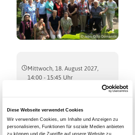
© Jean-Otto Domanski
Mittwoch, 18. August 2027,
14:00 - 15:45 Uhr
Martinus-Kirche
(Gemeindesaal), Sterkrader
Diese Webseite verwendet Cookies
Straße 47, 13507 Berlin
Wir verwenden Cookies, um Inhalte und Anzeigen zu
personalisieren, Funktionen für soziale Medien anbieten
Regina Schlingheider und
zu können und die Zugriffe auf unsere Website zu