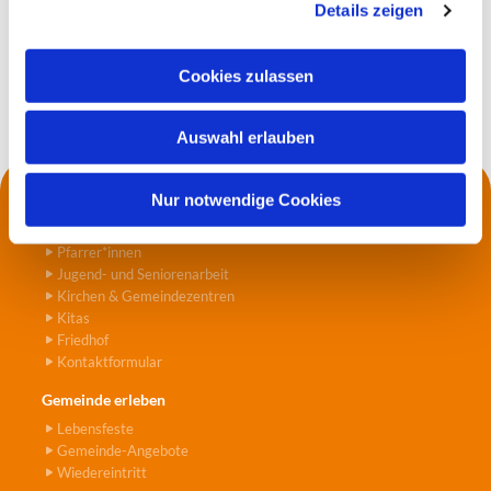
Details zeigen
s
a
u
Cookies zulassen
s
w
Auswahl erlauben
a
h
l
Nur notwendige Cookies
Kontakt
Die Küsterei
Pfarrer*innen
Jugend- und Seniorenarbeit
Kirchen & Gemeindezentren
Kitas
Friedhof
Kontaktformular
Gemeinde erleben
Lebensfeste
Gemeinde-Angebote
Wiedereintritt