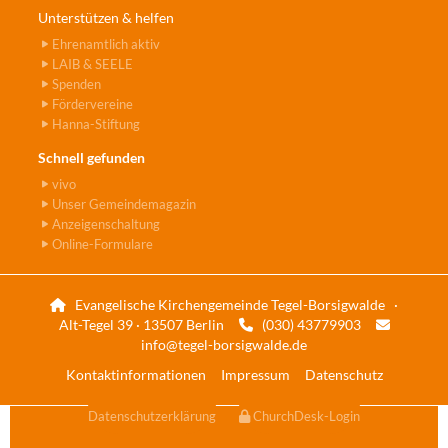
Unterstützen & helfen
Ehrenamtlich aktiv
LAIB & SEELE
Spenden
Fördervereine
Hanna-Stiftung
Schnell gefunden
vivo
Unser Gemeindemagazin
Anzeigenschaltung
Online-Formulare
Evangelische Kirchengemeinde Tegel-Borsigwalde ·

Alt-Tegel 39 · 13507 Berlin
(030) 43779903


info@tegel-borsigwalde.de
Kontaktinformationen
Impressum
Datenschutz
Datenschutzerklärung
ChurchDesk-Login