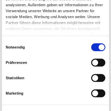
Team
analysieren. Außerdem geben wir Informationen zu Ihrer
Verwendung unserer Website an unsere Partner für
soziale Medien, Werbung und Analysen weiter. Unsere
Partner führen diese Informationen möglicherweise mit
Eine Stunde, vollgepackt mit Themen, über
weiteren Daten zusammen, die Sie ihnen bereitgestellt
die wir ins Gespräch kommen, Ratespielen,
haben oder die sie im Rahmen Ihrer Nutzung der Dienste
Gedächtnistraining und Bewegung.
gesammelt haben.
E
Schauen Sie doch mal vorbei!
Notwendig
i
n
w
Präferenzen
i
l
l
Statistiken
i
g
Marketing
u
n
g