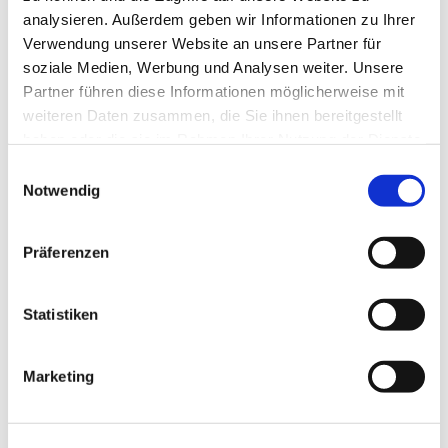
Team
analysieren. Außerdem geben wir Informationen zu Ihrer
Verwendung unserer Website an unsere Partner für
soziale Medien, Werbung und Analysen weiter. Unsere
Partner führen diese Informationen möglicherweise mit
Eine Stunde, vollgepackt mit Themen, über
weiteren Daten zusammen, die Sie ihnen bereitgestellt
die wir ins Gespräch kommen, Ratespielen,
haben oder die sie im Rahmen Ihrer Nutzung der Dienste
Gedächtnistraining und Bewegung.
gesammelt haben.
E
Schauen Sie doch mal vorbei!
Notwendig
i
n
w
Präferenzen
i
l
l
Statistiken
i
g
Marketing
u
n
g