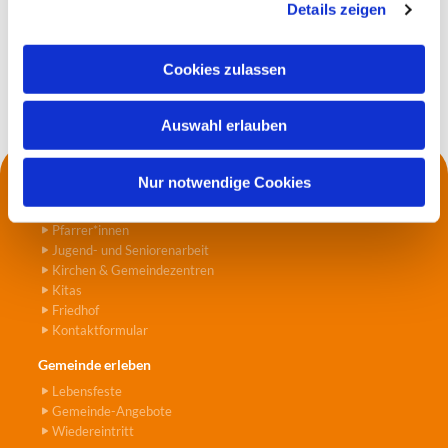
Details zeigen
s
a
u
Cookies zulassen
s
w
Auswahl erlauben
a
h
l
Nur notwendige Cookies
Kontakt
Die Küsterei
Pfarrer*innen
Jugend- und Seniorenarbeit
Kirchen & Gemeindezentren
Kitas
Friedhof
Kontaktformular
Gemeinde erleben
Lebensfeste
Gemeinde-Angebote
Wiedereintritt