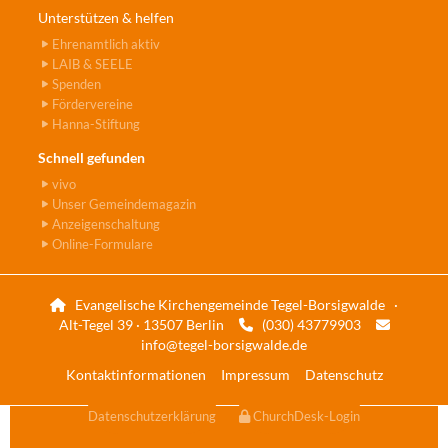
Unterstützen & helfen
Ehrenamtlich aktiv
LAIB & SEELE
Spenden
Fördervereine
Hanna-Stiftung
Schnell gefunden
vivo
Unser Gemeindemagazin
Anzeigenschaltung
Online-Formulare
Evangelische Kirchengemeinde Tegel-Borsigwalde ·

Alt-Tegel 39 · 13507 Berlin
(030) 43779903


info@tegel-borsigwalde.de
Kontaktinformationen
Impressum
Datenschutz
Datenschutzerklärung
ChurchDesk-Login