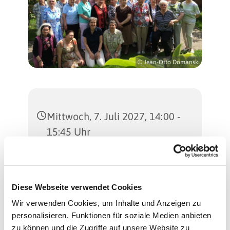
© Jean-Otto Domanski
Mittwoch, 7. Juli 2027, 14:00 -
15:45 Uhr
Martinus-Kirche
(Gemeindesaal), Sterkrader
Diese Webseite verwendet Cookies
Straße 47, 13507 Berlin
Wir verwenden Cookies, um Inhalte und Anzeigen zu
personalisieren, Funktionen für soziale Medien anbieten
Regina Schlingheider und
zu können und die Zugriffe auf unsere Website zu