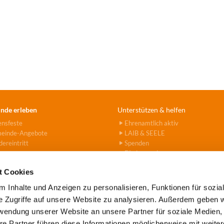
nde erleben
Unterstützen & helfen
ensfeste
Ehrenamtlich aktiv
einde-Angebote
LAIB & SEELE
ereintritt
Spenden
Fördervereine
Hanna-Stiftung
t Cookies
 Inhalte und Anzeigen zu personalisieren, Funktionen für sozia
e Zugriffe auf unsere Website zu analysieren. Außerdem geben w
rwendung unserer Website an unsere Partner für soziale Medien
e Tegel-Borsigwalde · Alt-Tegel 39 · 13507 Berlin
(030) 43779

re Partner führen diese Informationen möglicherweise mit weite