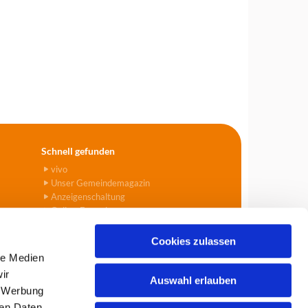
Schnell gefunden
vivo
Unser Gemeindemagazin
Anzeigenschaltung
Online-Formulare
Cookies zulassen
le Medien
ir
Auswahl erlauben
, Werbung
903
info@tegel-borsigwalde.de

ren Daten