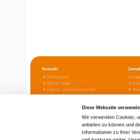
Kontakt
Gemei
Die Küsterei
Leb
Pfarrer*innen
Gem
Jugend- und Seniorenarbeit
Wied
Kirchen & Gemeindezentren
Kitas
Diese Webseite verwende
Friedhof
Kontaktformular
Wir verwenden Cookies, um
anbieten zu können und di
Informationen zu Ihrer Ve
Evangelische Kirchengemeind

und Analysen weiter. Unse