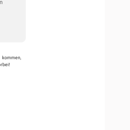
in
h kommen,
rbei!