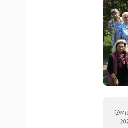
Mi
202