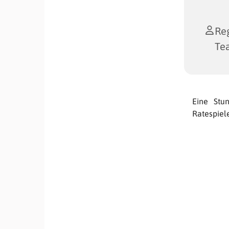
Reg
Te
Eine Stu
Ratespiel