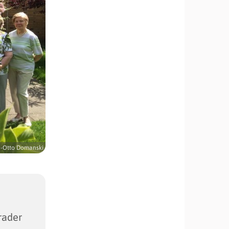
-Otto Domanski
rader