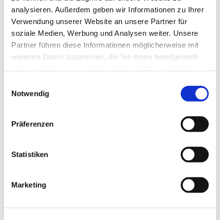
Team
analysieren. Außerdem geben wir Informationen zu Ihrer
Verwendung unserer Website an unsere Partner für
soziale Medien, Werbung und Analysen weiter. Unsere
Partner führen diese Informationen möglicherweise mit
Eine Stunde, vollgepackt mit Themen, über
weiteren Daten zusammen, die Sie ihnen bereitgestellt
die wir ins Gespräch kommen, Ratespielen,
haben oder die sie im Rahmen Ihrer Nutzung der Dienste
Gedächtnistraining und Bewegung.
gesammelt haben.
E
Schauen Sie doch mal vorbei!
Notwendig
i
n
w
Präferenzen
i
l
l
Statistiken
i
g
Marketing
u
n
g