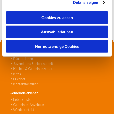
Details zeigen
s
a
u
Cookies zulassen
s
w
Auswahl erlauben
a
h
l
Nur notwendige Cookies
Kontakt
Die Küsterei
Pfarrer*innen
Jugend- und Seniorenarbeit
Kirchen & Gemeindezentren
Kitas
Friedhof
Kontaktformular
Gemeinde erleben
Lebensfeste
Gemeinde-Angebote
Wiedereintritt