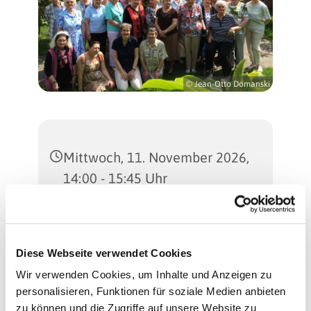
© Jean-Otto Domanski
Mittwoch, 11. November 2026,
14:00 - 15:45 Uhr
Martinus-Kirche
(Gemeindesaal), Sterkrader
Diese Webseite verwendet Cookies
Straße 47, 13507 Berlin
Wir verwenden Cookies, um Inhalte und Anzeigen zu
personalisieren, Funktionen für soziale Medien anbieten
Regina Schlingheider und
zu können und die Zugriffe auf unsere Website zu