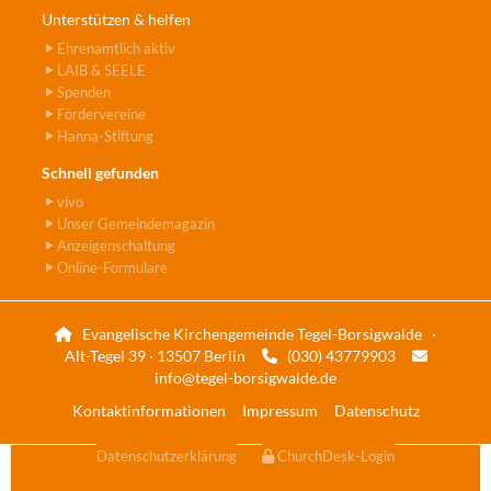
Unterstützen & helfen
Ehrenamtlich aktiv
LAIB & SEELE
Spenden
Fördervereine
Hanna-Stiftung
Schnell gefunden
vivo
Unser Gemeindemagazin
Anzeigenschaltung
Online-Formulare
Evangelische Kirchengemeinde Tegel-Borsigwalde ·

Alt-Tegel 39 · 13507 Berlin
(030) 43779903


info@tegel-borsigwalde.de
Kontaktinformationen
Impressum
Datenschutz
Datenschutzerklärung
ChurchDesk-Login