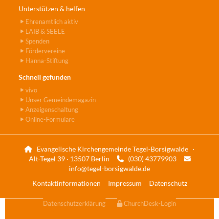
Unterstützen & helfen
Ehrenamtlich aktiv
LAIB & SEELE
Spenden
Fördervereine
Hanna-Stiftung
Schnell gefunden
vivo
Unser Gemeindemagazin
Anzeigenschaltung
Online-Formulare
Evangelische Kirchengemeinde Tegel-Borsigwalde ·

Alt-Tegel 39 · 13507 Berlin
(030) 43779903


info@tegel-borsigwalde.de
Kontaktinformationen
Impressum
Datenschutz
Datenschutzerklärung
ChurchDesk-Login