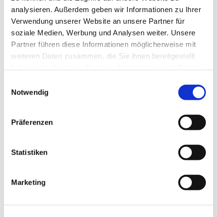
Team
analysieren. Außerdem geben wir Informationen zu Ihrer
Verwendung unserer Website an unsere Partner für
soziale Medien, Werbung und Analysen weiter. Unsere
Partner führen diese Informationen möglicherweise mit
Eine Stunde, vollgepackt mit Themen, über
weiteren Daten zusammen, die Sie ihnen bereitgestellt
die wir ins Gespräch kommen, Ratespielen,
haben oder die sie im Rahmen Ihrer Nutzung der Dienste
Gedächtnistraining und Bewegung.
gesammelt haben.
E
Schauen Sie doch mal vorbei!
Notwendig
i
n
w
Präferenzen
i
l
l
Statistiken
i
g
Marketing
u
n
g