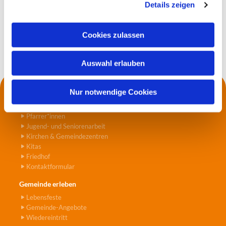
Details zeigen
s
a
u
Cookies zulassen
s
w
Auswahl erlauben
a
h
l
Nur notwendige Cookies
Kontakt
Die Küsterei
Pfarrer*innen
Jugend- und Seniorenarbeit
Kirchen & Gemeindezentren
Kitas
Friedhof
Kontaktformular
Gemeinde erleben
Lebensfeste
Gemeinde-Angebote
Wiedereintritt