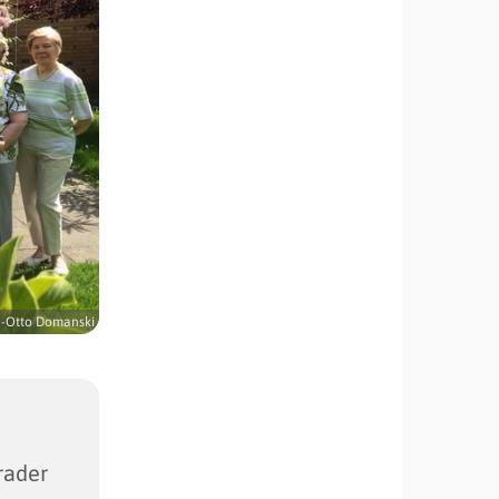
-Otto Domanski
rader