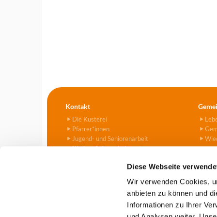
Kontakt
Gemei
Die Küsterei
Leb
Pfarrer*innen
Gem
Jugend- und Seniorenarbeit
Wied
Kirchen & Gemeindezentren
Kitas
Diese Webseite verwende
Friedhof
Kontaktformular
Wir verwenden Cookies, um
anbieten zu können und di
Informationen zu Ihrer Ve
Evangelische Kirchengemeind

und Analysen weiter. Unse