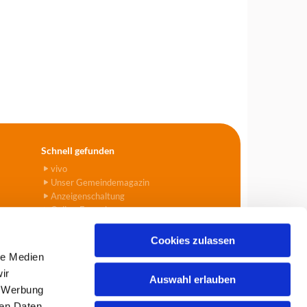
Schnell gefunden
vivo
Unser Gemeindemagazin
Anzeigenschaltung
Online-Formulare
Cookies zulassen
le Medien
ir
Auswahl erlauben
, Werbung
903
info@tegel-borsigwalde.de

ren Daten