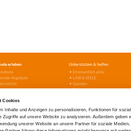
nde erleben
Unterstützen & helfen
ensfeste
Ehrenamtlich aktiv
einde-Angebote
LAIB & SEELE
ereintritt
Spenden
Fördervereine
Hanna-Stiftung
t Cookies
 Inhalte und Anzeigen zu personalisieren, Funktionen für sozia
e Zugriffe auf unsere Website zu analysieren. Außerdem geben w
rwendung unserer Website an unsere Partner für soziale Medien
e Tegel-Borsigwalde · Alt-Tegel 39 · 13507 Berlin
(030) 43779

re Partner führen diese Informationen möglicherweise mit weite