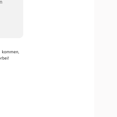
in
h kommen,
rbei!