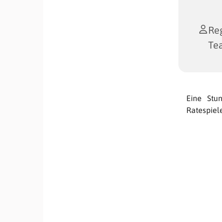
Reg
Te
Eine Stu
Ratespiel