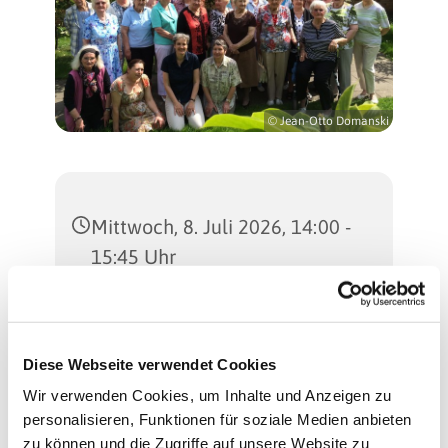
© Jean-Otto Domanski
Mittwoch, 8. Juli 2026, 14:00 -
15:45 Uhr
Martinus-Kirche
(Gemeindesaal), Sterkrader
Diese Webseite verwendet Cookies
Straße 47, 13507 Berlin
Wir verwenden Cookies, um Inhalte und Anzeigen zu
personalisieren, Funktionen für soziale Medien anbieten
Regina Schlingheider und
zu können und die Zugriffe auf unsere Website zu