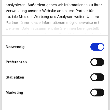
Team
analysieren. Außerdem geben wir Informationen zu Ihrer
Verwendung unserer Website an unsere Partner für
soziale Medien, Werbung und Analysen weiter. Unsere
Partner führen diese Informationen möglicherweise mit
Eine Stunde, vollgepackt mit Themen, über
weiteren Daten zusammen, die Sie ihnen bereitgestellt
die wir ins Gespräch kommen, Ratespielen,
haben oder die sie im Rahmen Ihrer Nutzung der Dienste
Gedächtnistraining und Bewegung.
gesammelt haben.
E
Schauen Sie doch mal vorbei!
Notwendig
i
n
w
Präferenzen
i
l
l
Statistiken
i
g
Marketing
u
n
g