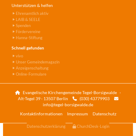
Unterstützen & helfen
Ehrenamtlich aktiv
LAIB & SEELE
Spenden
Fördervereine
Hanna-Stiftung
Schnell gefunden
vivo
Unser Gemeindemagazin
Anzeigenschaltung
Online-Formulare
Evangelische Kirchengemeinde Tegel-Borsigwalde ·

Alt-Tegel 39 · 13507 Berlin
(030) 43779903


info@tegel-borsigwalde.de
Kontaktinformationen
Impressum
Datenschutz
Datenschutzerklärung
ChurchDesk-Login