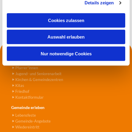
Details zeigen
s
a
u
Cookies zulassen
s
w
Auswahl erlauben
a
h
l
Nur notwendige Cookies
Kontakt
Die Küsterei
Pfarrer*innen
Jugend- und Seniorenarbeit
Kirchen & Gemeindezentren
Kitas
Friedhof
Kontaktformular
Gemeinde erleben
Lebensfeste
Gemeinde-Angebote
Wiedereintritt