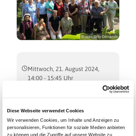
© Jean-Otto Domanski
Mittwoch, 21. August 2024,
14:00 - 15:45 Uhr
Martinus-Kirche
(Gemeindesaal), Sterkrader
Diese Webseite verwendet Cookies
Straße 47, 13507 Berlin
Wir verwenden Cookies, um Inhalte und Anzeigen zu
personalisieren, Funktionen für soziale Medien anbieten
Regina Schlingheider und
zu können und die Zugriffe auf unsere Website zu