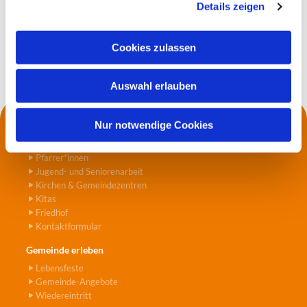
Details zeigen
s
a
u
Cookies zulassen
s
w
Auswahl erlauben
a
h
l
Nur notwendige Cookies
Kontakt
Die Küsterei
Pfarrer*innen
Jugend- und Seniorenarbeit
Kirchen & Gemeindezentren
Kitas
Friedhof
Kontaktformular
Gemeinde erleben
Lebensfeste
Gemeinde-Angebote
Wiedereintritt