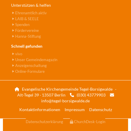
Unterstützen & helfen
Ehrenamtlich aktiv
LAIB & SEELE
Spenden
Fördervereine
Hanna-Stiftung
Schnell gefunden
vivo
Unser Gemeindemagazin
Anzeigenschaltung
Online-Formulare
Evangelische Kirchengemeinde Tegel-Borsigwalde ·

Alt-Tegel 39 · 13507 Berlin
(030) 43779903


info@tegel-borsigwalde.de
Kontaktinformationen
Impressum
Datenschutz
Datenschutzerklärung
ChurchDesk-Login