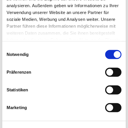
Team
analysieren. Außerdem geben wir Informationen zu Ihrer
Verwendung unserer Website an unsere Partner für
soziale Medien, Werbung und Analysen weiter. Unsere
Partner führen diese Informationen möglicherweise mit
Eine Stunde, vollgepackt mit Themen, über
weiteren Daten zusammen, die Sie ihnen bereitgestellt
die wir ins Gespräch kommen, Ratespielen,
haben oder die sie im Rahmen Ihrer Nutzung der Dienste
Gedächtnistraining und Bewegung.
gesammelt haben.
E
Schauen Sie doch mal vorbei!
Notwendig
i
n
w
Präferenzen
i
l
l
Statistiken
i
g
Marketing
u
n
g