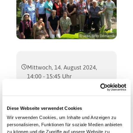
© Jean-Otto Domanski
Mittwoch, 14. August 2024,
14:00 - 15:45 Uhr
Martinus-Kirche
(Gemeindesaal), Sterkrader
Diese Webseite verwendet Cookies
Straße 47, 13507 Berlin
Wir verwenden Cookies, um Inhalte und Anzeigen zu
personalisieren, Funktionen für soziale Medien anbieten
Regina Schlingheider und
zu können und die Zugriffe auf unsere Website zu