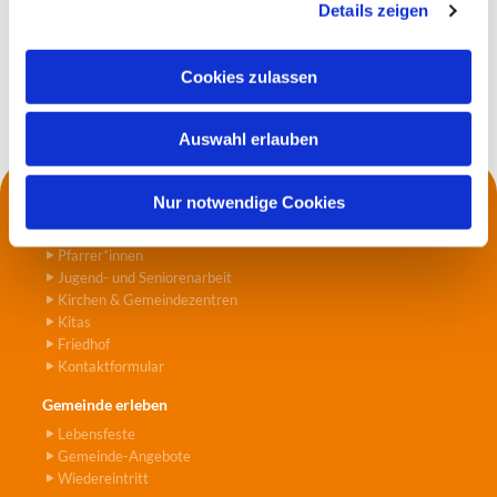
Details zeigen
s
a
u
Cookies zulassen
s
w
Auswahl erlauben
a
h
l
Nur notwendige Cookies
Kontakt
Die Küsterei
Pfarrer*innen
Jugend- und Seniorenarbeit
Kirchen & Gemeindezentren
Kitas
Friedhof
Kontaktformular
Gemeinde erleben
Lebensfeste
Gemeinde-Angebote
Wiedereintritt