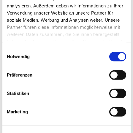
Team
analysieren. Außerdem geben wir Informationen zu Ihrer
Verwendung unserer Website an unsere Partner für
soziale Medien, Werbung und Analysen weiter. Unsere
Partner führen diese Informationen möglicherweise mit
Eine Stunde, vollgepackt mit Themen, über
weiteren Daten zusammen, die Sie ihnen bereitgestellt
die wir ins Gespräch kommen, Ratespielen,
haben oder die sie im Rahmen Ihrer Nutzung der Dienste
Gedächtnistraining und Bewegung.
gesammelt haben.
E
Schauen Sie doch mal vorbei!
Notwendig
i
n
w
Präferenzen
i
l
l
Statistiken
i
g
Marketing
u
n
g