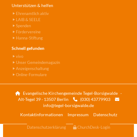
Unterstützen & helfen
Ehrenamtlich aktiv
LAIB & SEELE
Spenden
Fördervereine
Hanna-Stiftung
Schnell gefunden
vivo
Unser Gemeindemagazin
Anzeigenschaltung
Online-Formulare
Evangelische Kirchengemeinde Tegel-Borsigwalde ·

Alt-Tegel 39 · 13507 Berlin
(030) 43779903


info@tegel-borsigwalde.de
Kontaktinformationen
Impressum
Datenschutz
Datenschutzerklärung
ChurchDesk-Login