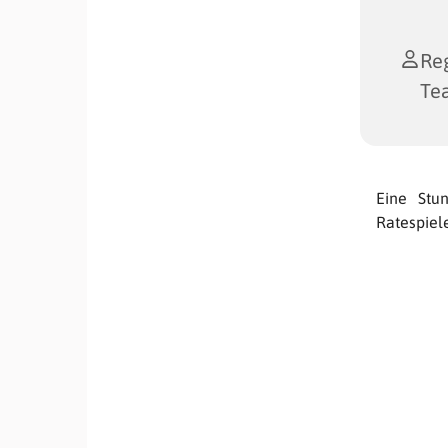
Reg
Te
Eine Stu
Ratespiel