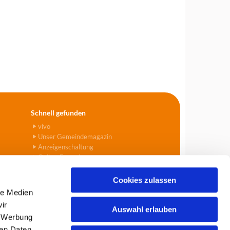
Schnell gefunden
vivo
Unser Gemeindemagazin
Anzeigenschaltung
Online-Formulare
Cookies zulassen
le Medien
ir
Auswahl erlauben
, Werbung
903
info@tegel-borsigwalde.de

ren Daten