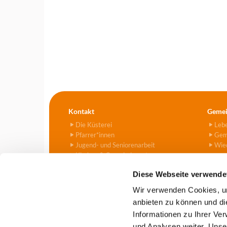
Kontakt
Gemei
Die Küsterei
Leb
Pfarrer*innen
Gem
Jugend- und Seniorenarbeit
Wied
Kirchen & Gemeindezentren
Kitas
Diese Webseite verwende
Friedhof
Kontaktformular
Wir verwenden Cookies, um
anbieten zu können und di
Informationen zu Ihrer Ve
Evangelische Kirchengemeind

und Analysen weiter. Unse