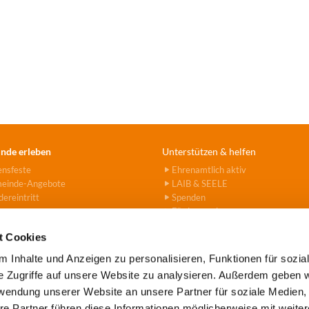
nde erleben
Unterstützen & helfen
ensfeste
Ehrenamtlich aktiv
einde-Angebote
LAIB & SEELE
ereintritt
Spenden
Fördervereine
Hanna-Stiftung
t Cookies
 Inhalte und Anzeigen zu personalisieren, Funktionen für sozia
e Zugriffe auf unsere Website zu analysieren. Außerdem geben w
rwendung unserer Website an unsere Partner für soziale Medien
e Tegel-Borsigwalde · Alt-Tegel 39 · 13507 Berlin
(030) 43779

re Partner führen diese Informationen möglicherweise mit weite