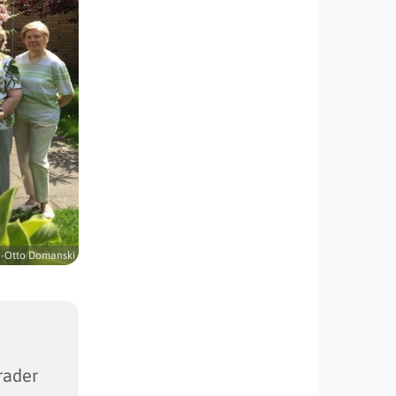
-Otto Domanski
rader