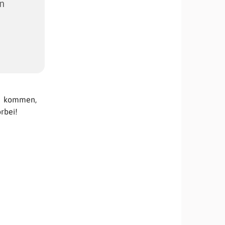
in
h kommen,
rbei!