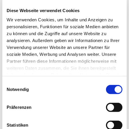
Himmel«
Diese Webseite verwendet Cookies
Egal ob groß oder klein: Unser Sommerfest
Wir verwenden Cookies, um Inhalte und Anzeigen zu
lädt euch alle ein, einen fröhlichen Tag mit
personalisieren, Funktionen für soziale Medien anbieten
vielen Begegnungen, Musik, Spielen und
zu können und die Zugriffe auf unsere Website zu
guter Laune zu verbringen.
analysieren. Außerdem geben wir Informationen zu Ihrer
Wir starten um 10.30 Uhr mit einem
Verwendung unserer Website an unsere Partner für
Familiengottesdienst in der Dorfkirche Alt-
soziale Medien, Werbung und Analysen weiter. Unsere
Tegel, in dem wir Sandra Dehrer
Partner führen diese Informationen möglicherweise mit
als Leiterin der Kita sowie Pfarrerin Almut
weiteren Daten zusammen, die Sie ihnen bereitgestellt
Bockisch verabschieden werden.
haben oder die sie im Rahmen Ihrer Nutzung der Dienste
gesammelt haben.
E
Anschließend geht im Gemeindegarten
Notwendig
i
das Fest weiter mit Livemusik vom
n
Blechbläser-Ensemble Tegel+
,
Mazel Tov
w
und
Let's call it a band
. Für die Kinder gibt
Präferenzen
i
es Angebote wie Samenbomben-Basteln
l
und den Bau von Insektenhotels.
l
Statistiken
Außerdem gibt es leckeres Essen, zum