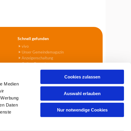
Schnell gefunden
vivo
Unser Gemeindemagazin
Anzeigenschaltung
Online-Formulare
Cookies zulassen
le Medien
ir
Auswahl erlauben
, Werbung
903
info@tegel-borsigwalde.de

ren Daten
Nur notwendige Cookies
ienste