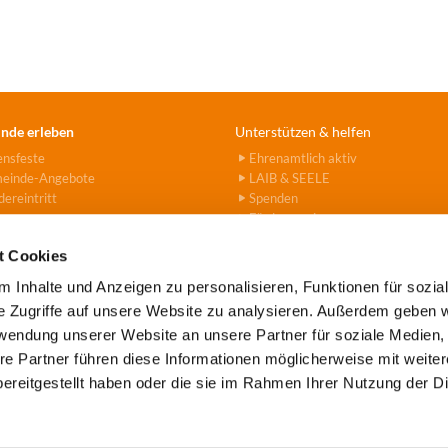
nde erleben
Unterstützen & helfen
ensfeste
Ehrenamtlich aktiv
einde-Angebote
LAIB & SEELE
ereintritt
Spenden
Fördervereine
Hanna-Stiftung
t Cookies
 Inhalte und Anzeigen zu personalisieren, Funktionen für sozia
e Zugriffe auf unsere Website zu analysieren. Außerdem geben w
rwendung unserer Website an unsere Partner für soziale Medien
e Tegel-Borsigwalde · Alt-Tegel 39 · 13507 Berlin
(030) 43779

re Partner führen diese Informationen möglicherweise mit weite
Kontaktinformationen
Impressum
Datenschutz
ereitgestellt haben oder die sie im Rahmen Ihrer Nutzung der D
Datenschutzerklärung
ChurchDesk-Login