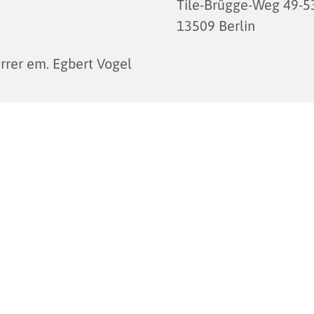
Tile-Brügge-Weg 49-5
13509 Berlin
rrer em. Egbert Vogel