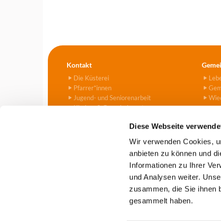
Kontakt
Gemei
Die Küsterei
Leb
Pfarrer*innen
Gem
Jugend- und Seniorenarbeit
Wied
Kirchen & Gemeindezentren
Kitas
Diese Webseite verwende
Friedhof
Kontaktformular
Wir verwenden Cookies, um
anbieten zu können und di
Informationen zu Ihrer Ve
Evangelische Kirchengemeind

und Analysen weiter. Unse
zusammen, die Sie ihnen b
gesammelt haben.