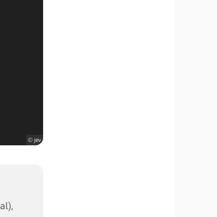
© jev
l),