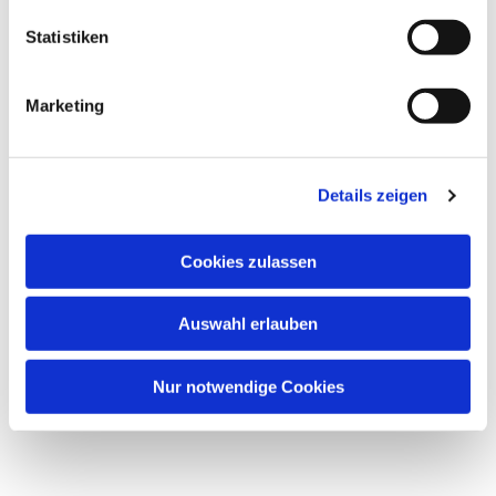
l
Markus Fritz - Tel: 50 56 56 44
l
Statistiken
i
(Foto: pixabay.com)
g
Marketing
u
n
g
Details zeigen
s
a
u
Cookies zulassen
s
w
Auswahl erlauben
a
h
l
Nur notwendige Cookies