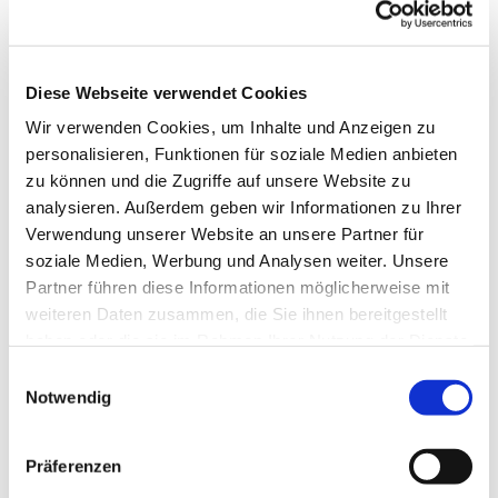
S!NGEN SIE MIT!
Jede Stimme zählt – auch
Diese Webseite verwendet Cookies
im Hoffnungskirchenchor. Aus Freude am
Wir verwenden Cookies, um Inhalte und Anzeigen zu
Singen in guter Gemeinschaft treffen sich
personalisieren, Funktionen für soziale Medien anbieten
die Sängerinnen und Sänger des
zu können und die Zugriffe auf unsere Website zu
Hoffnungskirchenchores. Neben schönen
analysieren. Außerdem geben wir Informationen zu Ihrer
Probenabenden, die in einer Pause auch
Verwendung unserer Website an unsere Partner für
Gelegenheit zum persönlichen Austausch
soziale Medien, Werbung und Analysen weiter. Unsere
bieten, ist uns das Singen in Gottesdiensten
Partner führen diese Informationen möglicherweise mit
wichtig. In Kooperation mit anderen
weiteren Daten zusammen, die Sie ihnen bereitgestellt
Chören realisieren wir jedoch auch
haben oder die sie im Rahmen Ihrer Nutzung der Dienste
Konzertprojekte.
gesammelt haben.
E
Wir laden Sie herzlich ein, sich unserem
Notwendig
i
Chor anzuschließen und zu erleben, wie
n
Singen wohltut und Gemeinschaft bildet.
w
Präferenzen
S!NGEN SIE MIT!
i