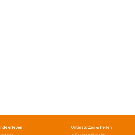
nde erleben
Unterstützen & helfen
ensfeste
Ehrenamtlich aktiv