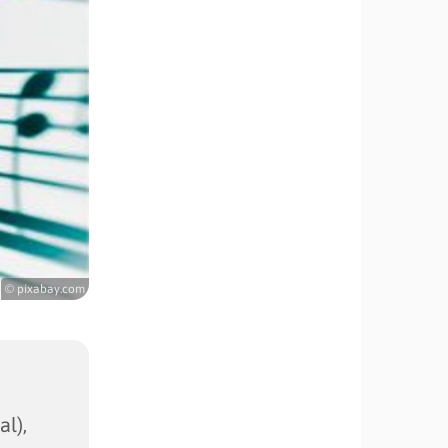
© pixabay.com
l),