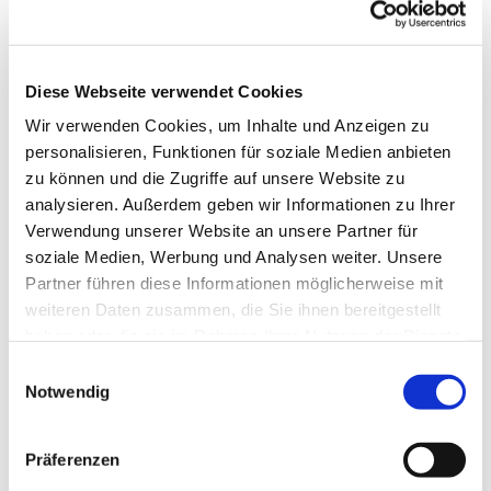
S!NGEN SIE MIT!
Jede Stimme zählt – auch
Diese Webseite verwendet Cookies
im Hoffnungskirchenchor. Aus Freude am
Wir verwenden Cookies, um Inhalte und Anzeigen zu
Singen in guter Gemeinschaft treffen sich
personalisieren, Funktionen für soziale Medien anbieten
die Sängerinnen und Sänger des
zu können und die Zugriffe auf unsere Website zu
Hoffnungskirchenchores. Neben schönen
analysieren. Außerdem geben wir Informationen zu Ihrer
Probenabenden, die in einer Pause auch
Verwendung unserer Website an unsere Partner für
Gelegenheit zum persönlichen Austausch
soziale Medien, Werbung und Analysen weiter. Unsere
bieten, ist uns das Singen in Gottesdiensten
Partner führen diese Informationen möglicherweise mit
wichtig. In Kooperation mit anderen
weiteren Daten zusammen, die Sie ihnen bereitgestellt
Chören realisieren wir jedoch auch
haben oder die sie im Rahmen Ihrer Nutzung der Dienste
Konzertprojekte.
gesammelt haben.
E
Wir laden Sie herzlich ein, sich unserem
Notwendig
i
Chor anzuschließen und zu erleben, wie
n
Singen wohltut und Gemeinschaft bildet.
w
Präferenzen
S!NGEN SIE MIT!
i