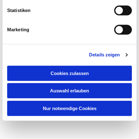
l
Markus Fritz - Tel: 50 56 56 44
l
Statistiken
i
(Foto: pixabay.com)
g
Marketing
u
n
g
Details zeigen
s
a
u
Cookies zulassen
s
w
Auswahl erlauben
a
h
l
Nur notwendige Cookies