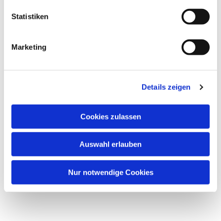
l
Markus Fritz - Tel: 50 56 56 44
l
Statistiken
i
(Foto: pixabay.com)
g
Marketing
u
n
g
Details zeigen
s
a
u
Cookies zulassen
s
w
Auswahl erlauben
a
h
l
Nur notwendige Cookies