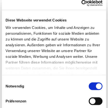
S!NGEN SIE MIT!
Jede Stimme zählt – auch
Diese Webseite verwendet Cookies
im Hoffnungskirchenchor. Aus Freude am
Wir verwenden Cookies, um Inhalte und Anzeigen zu
Singen in guter Gemeinschaft treffen sich
personalisieren, Funktionen für soziale Medien anbieten
die Sängerinnen und Sänger des
zu können und die Zugriffe auf unsere Website zu
Hoffnungskirchenchores. Neben schönen
analysieren. Außerdem geben wir Informationen zu Ihrer
Probenabenden, die in einer Pause auch
Verwendung unserer Website an unsere Partner für
Gelegenheit zum persönlichen Austausch
soziale Medien, Werbung und Analysen weiter. Unsere
bieten, ist uns das Singen in Gottesdiensten
Partner führen diese Informationen möglicherweise mit
wichtig. In Kooperation mit anderen
weiteren Daten zusammen, die Sie ihnen bereitgestellt
Chören realisieren wir jedoch auch
haben oder die sie im Rahmen Ihrer Nutzung der Dienste
Konzertprojekte.
gesammelt haben.
E
Wir laden Sie herzlich ein, sich unserem
Notwendig
i
Chor anzuschließen und zu erleben, wie
n
Singen wohltut und Gemeinschaft bildet.
w
Präferenzen
S!NGEN SIE MIT!
i