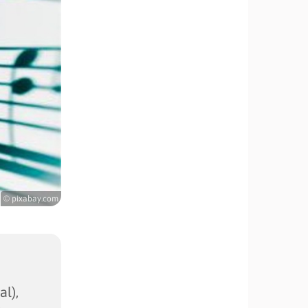
© pixabay.com
l),