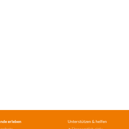
nde erleben
Unterstützen & helfen
ensfeste
Ehrenamtlich aktiv