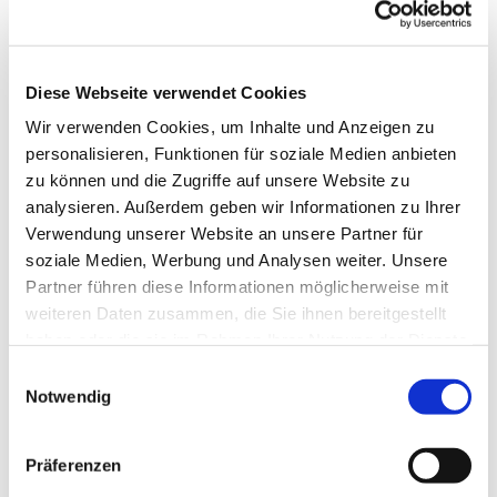
S!NGEN SIE MIT!
Jede Stimme zählt – auch
Diese Webseite verwendet Cookies
im Hoffnungskirchenchor. Aus Freude am
Wir verwenden Cookies, um Inhalte und Anzeigen zu
Singen in guter Gemeinschaft treffen sich
personalisieren, Funktionen für soziale Medien anbieten
die Sängerinnen und Sänger des
zu können und die Zugriffe auf unsere Website zu
Hoffnungskirchenchores. Neben schönen
analysieren. Außerdem geben wir Informationen zu Ihrer
Probenabenden, die in einer Pause auch
Verwendung unserer Website an unsere Partner für
Gelegenheit zum persönlichen Austausch
soziale Medien, Werbung und Analysen weiter. Unsere
bieten, ist uns das Singen in Gottesdiensten
Partner führen diese Informationen möglicherweise mit
wichtig. In Kooperation mit anderen
weiteren Daten zusammen, die Sie ihnen bereitgestellt
Chören realisieren wir jedoch auch
haben oder die sie im Rahmen Ihrer Nutzung der Dienste
Konzertprojekte.
gesammelt haben.
E
Wir laden Sie herzlich ein, sich unserem
Notwendig
i
Chor anzuschließen und zu erleben, wie
n
Singen wohltut und Gemeinschaft bildet.
w
Präferenzen
S!NGEN SIE MIT!
i