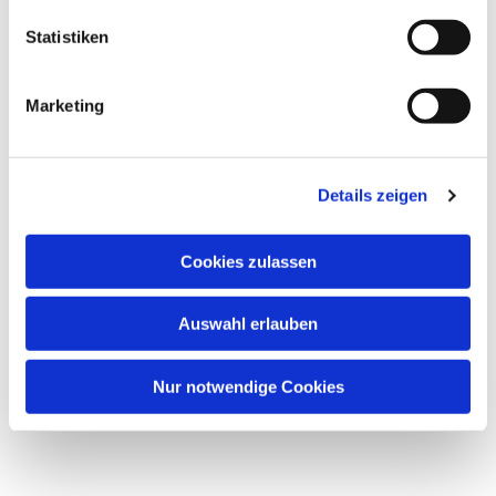
l
Markus Fritz - Tel: 50 56 56 44
l
Statistiken
i
(Foto: pixabay.com)
g
Marketing
u
n
g
Details zeigen
s
a
u
Cookies zulassen
s
w
Auswahl erlauben
a
h
l
Nur notwendige Cookies