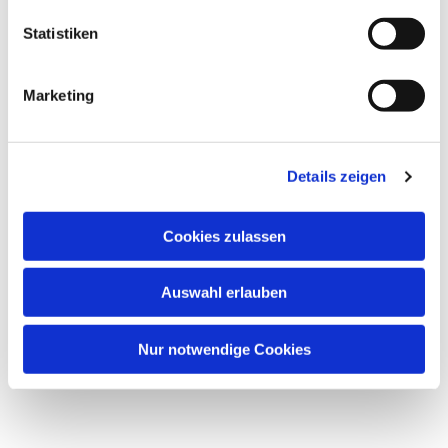
l
Markus Fritz - Tel: 50 56 56 44
l
Statistiken
i
(Foto: pixabay.com)
g
Marketing
u
n
g
Details zeigen
s
a
u
Cookies zulassen
s
w
Auswahl erlauben
a
h
l
Nur notwendige Cookies