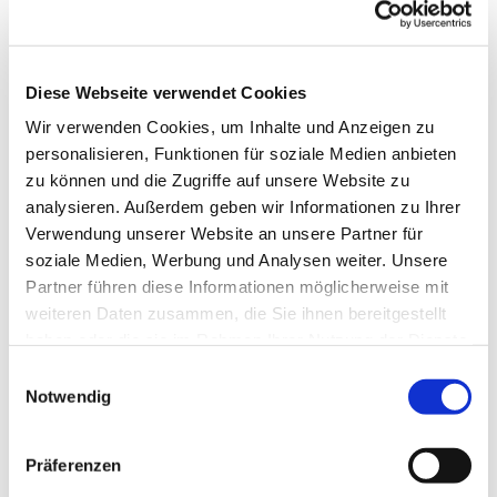
S!NGEN SIE MIT!
Jede Stimme zählt – auch
Diese Webseite verwendet Cookies
im Hoffnungskirchenchor. Aus Freude am
Wir verwenden Cookies, um Inhalte und Anzeigen zu
Singen in guter Gemeinschaft treffen sich
personalisieren, Funktionen für soziale Medien anbieten
die Sängerinnen und Sänger des
zu können und die Zugriffe auf unsere Website zu
Hoffnungskirchenchores. Neben schönen
analysieren. Außerdem geben wir Informationen zu Ihrer
Probenabenden, die in einer Pause auch
Verwendung unserer Website an unsere Partner für
Gelegenheit zum persönlichen Austausch
soziale Medien, Werbung und Analysen weiter. Unsere
bieten, ist uns das Singen in Gottesdiensten
Partner führen diese Informationen möglicherweise mit
wichtig. In Kooperation mit anderen
weiteren Daten zusammen, die Sie ihnen bereitgestellt
Chören realisieren wir jedoch auch
haben oder die sie im Rahmen Ihrer Nutzung der Dienste
Konzertprojekte.
gesammelt haben.
E
Wir laden Sie herzlich ein, sich unserem
Notwendig
i
Chor anzuschließen und zu erleben, wie
n
Singen wohltut und Gemeinschaft bildet.
w
Präferenzen
S!NGEN SIE MIT!
i