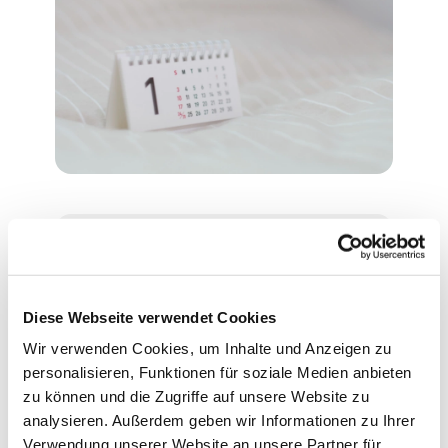
Montag, 29. November 2027,
16:30 Uhr
Diese Webseite verwendet Cookies
Wir verwenden Cookies, um Inhalte und Anzeigen zu
Evangelische Philippus-Kirche,
personalisieren, Funktionen für soziale Medien anbieten
Ascheberger Weg 44, 13507
zu können und die Zugriffe auf unsere Website zu
Berlin
analysieren. Außerdem geben wir Informationen zu Ihrer
Verwendung unserer Website an unsere Partner für