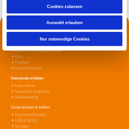
u
Cookies zulassen
s
w
Auswahl erlauben
a
Kontakt
h
Die Küsterei
l
Nur notwendige Cookies
Pfarrer*innen
Jugend- und Seniorenarbeit
Kirchen & Gemeindezentren
Kitas
Friedhof
Kontaktformular
Gemeinde erleben
Lebensfeste
Gemeinde-Angebote
Wiedereintritt
Unterstützen & helfen
Ehrenamtlich aktiv
LAIB & SEELE
Spenden