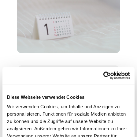
Montag, 1. November 2027,
16:30 Uhr
Diese Webseite verwendet Cookies
Wir verwenden Cookies, um Inhalte und Anzeigen zu
Evangelische Philippus-Kirche,
personalisieren, Funktionen für soziale Medien anbieten
Ascheberger Weg 44, 13507
zu können und die Zugriffe auf unsere Website zu
Berlin
analysieren. Außerdem geben wir Informationen zu Ihrer
Verwendung unserer Website an unsere Partner für