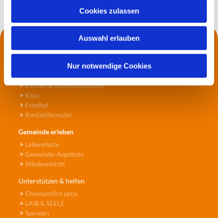
u
Cookies zulassen
s
w
Auswahl erlauben
a
Kontakt
h
Die Küsterei
l
Nur notwendige Cookies
Pfarrer*innen
Jugend- und Seniorenarbeit
Kirchen & Gemeindezentren
Kitas
Friedhof
Kontaktformular
Gemeinde erleben
Lebensfeste
Gemeinde-Angebote
Wiedereintritt
Unterstützen & helfen
Ehrenamtlich aktiv
LAIB & SEELE
Spenden