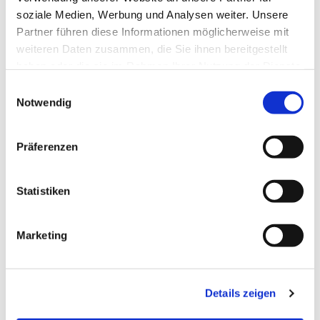
Christian Wyrwich, Tel. 432 66
soziale Medien, Werbung und Analysen weiter. Unsere
Partner führen diese Informationen möglicherweise mit
96 c.wyrwich@ig-tauchen.org
weiteren Daten zusammen, die Sie ihnen bereitgestellt
haben oder die sie im Rahmen Ihrer Nutzung der Dienste
gesammelt haben.
E
Notwendig
i
n
w
Präferenzen
i
l
l
Statistiken
i
g
Marketing
u
n
g
Details zeigen
s
a