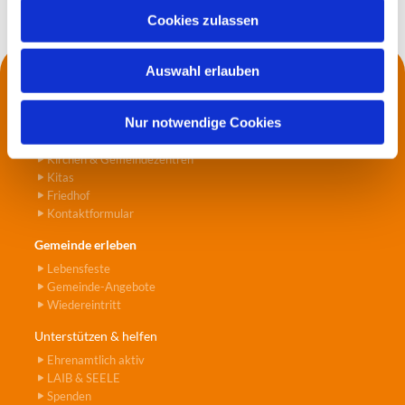
u
Cookies zulassen
s
w
Auswahl erlauben
a
Kontakt
h
Die Küsterei
l
Nur notwendige Cookies
Pfarrer*innen
Jugend- und Seniorenarbeit
Kirchen & Gemeindezentren
Kitas
Friedhof
Kontaktformular
Gemeinde erleben
Lebensfeste
Gemeinde-Angebote
Wiedereintritt
Unterstützen & helfen
Ehrenamtlich aktiv
LAIB & SEELE
Spenden