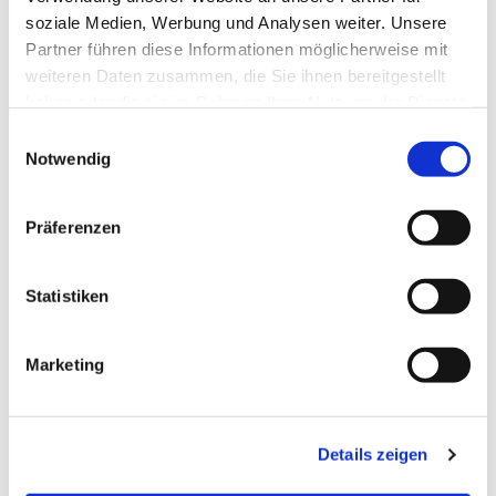
Christian Wyrwich, Tel. 432 66
soziale Medien, Werbung und Analysen weiter. Unsere
Partner führen diese Informationen möglicherweise mit
96 c.wyrwich@ig-tauchen.org
weiteren Daten zusammen, die Sie ihnen bereitgestellt
haben oder die sie im Rahmen Ihrer Nutzung der Dienste
gesammelt haben.
E
Notwendig
i
n
w
Präferenzen
i
l
l
Statistiken
i
g
Marketing
u
n
g
Details zeigen
s
a