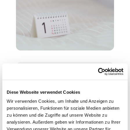
Montag, 12. Juli 2027, 16:30
Uhr
Diese Webseite verwendet Cookies
Wir verwenden Cookies, um Inhalte und Anzeigen zu
Evangelische Philippus-Kirche,
personalisieren, Funktionen für soziale Medien anbieten
Ascheberger Weg 44, 13507
zu können und die Zugriffe auf unsere Website zu
Berlin
analysieren. Außerdem geben wir Informationen zu Ihrer
Verwendung unserer Website an unsere Partner für