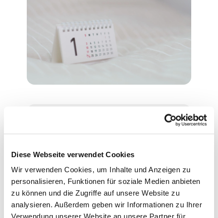
Montag, 7. Juni 2027, 16:30
Uhr
Diese Webseite verwendet Cookies
Wir verwenden Cookies, um Inhalte und Anzeigen zu
Evangelische Philippus-Kirche,
personalisieren, Funktionen für soziale Medien anbieten
Ascheberger Weg 44, 13507
zu können und die Zugriffe auf unsere Website zu
Berlin
analysieren. Außerdem geben wir Informationen zu Ihrer
Verwendung unserer Website an unsere Partner für