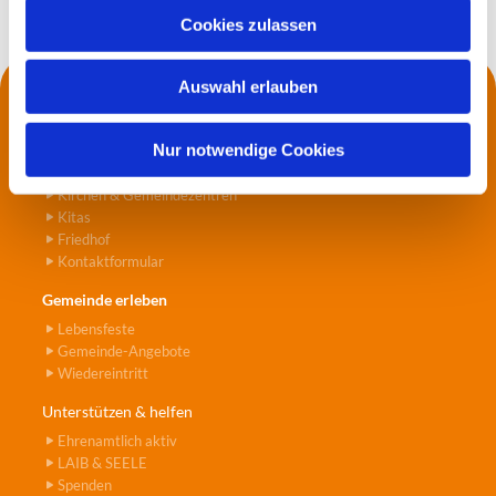
u
Cookies zulassen
s
w
Auswahl erlauben
a
Kontakt
h
Die Küsterei
l
Nur notwendige Cookies
Pfarrer*innen
Jugend- und Seniorenarbeit
Kirchen & Gemeindezentren
Kitas
Friedhof
Kontaktformular
Gemeinde erleben
Lebensfeste
Gemeinde-Angebote
Wiedereintritt
Unterstützen & helfen
Ehrenamtlich aktiv
LAIB & SEELE
Spenden