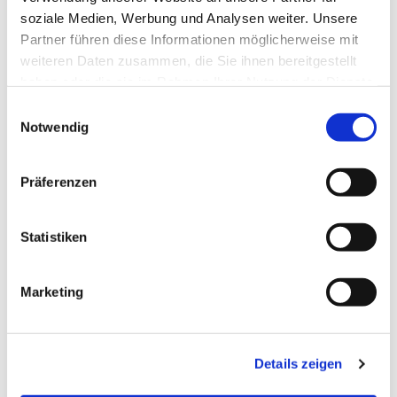
Christian Wyrwich, Tel. 432 66
soziale Medien, Werbung und Analysen weiter. Unsere
Partner führen diese Informationen möglicherweise mit
96 c.wyrwich@ig-tauchen.org
weiteren Daten zusammen, die Sie ihnen bereitgestellt
haben oder die sie im Rahmen Ihrer Nutzung der Dienste
gesammelt haben.
E
Notwendig
i
n
w
Präferenzen
i
l
l
Statistiken
i
g
Marketing
u
n
g
Details zeigen
s
a