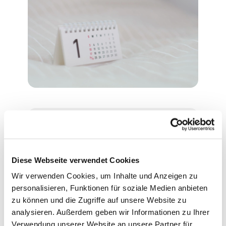
Montag, 14. Dezember 2026,
16:30 Uhr
Diese Webseite verwendet Cookies
Wir verwenden Cookies, um Inhalte und Anzeigen zu
Evangelische Philippus-Kirche,
personalisieren, Funktionen für soziale Medien anbieten
Ascheberger Weg 44, 13507
zu können und die Zugriffe auf unsere Website zu
Berlin
analysieren. Außerdem geben wir Informationen zu Ihrer
Verwendung unserer Website an unsere Partner für