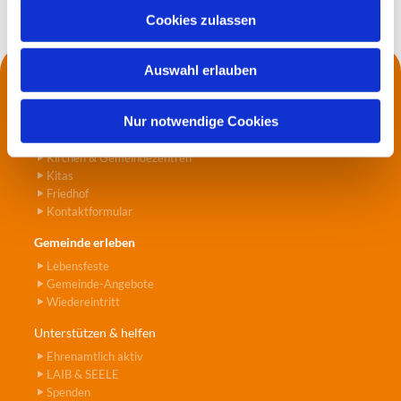
u
Cookies zulassen
s
w
Auswahl erlauben
a
Kontakt
h
Die Küsterei
l
Nur notwendige Cookies
Pfarrer*innen
Jugend- und Seniorenarbeit
Kirchen & Gemeindezentren
Kitas
Friedhof
Kontaktformular
Gemeinde erleben
Lebensfeste
Gemeinde-Angebote
Wiedereintritt
Unterstützen & helfen
Ehrenamtlich aktiv
LAIB & SEELE
Spenden