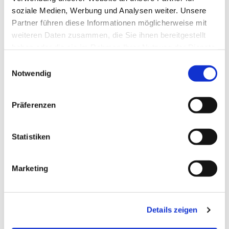
Christian Wyrwich, Tel. 432 66
soziale Medien, Werbung und Analysen weiter. Unsere
Partner führen diese Informationen möglicherweise mit
96 c.wyrwich@ig-tauchen.org
weiteren Daten zusammen, die Sie ihnen bereitgestellt
haben oder die sie im Rahmen Ihrer Nutzung der Dienste
gesammelt haben.
E
Notwendig
i
n
w
Präferenzen
i
l
l
Statistiken
i
g
Marketing
u
n
g
Details zeigen
s
a