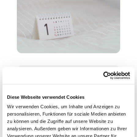
Montag, 16. November 2026,
16:30 Uhr
Diese Webseite verwendet Cookies
Wir verwenden Cookies, um Inhalte und Anzeigen zu
Evangelische Philippus-Kirche,
personalisieren, Funktionen für soziale Medien anbieten
Ascheberger Weg 44, 13507
zu können und die Zugriffe auf unsere Website zu
Berlin
analysieren. Außerdem geben wir Informationen zu Ihrer
Verwendung unserer Website an unsere Partner für