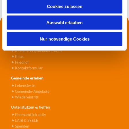
u
Cookies zulassen
s
w
Auswahl erlauben
a
Kontakt
h
Die Küsterei
l
Nur notwendige Cookies
Pfarrer*innen
Jugend- und Seniorenarbeit
Kirchen & Gemeindezentren
Kitas
Friedhof
Kontaktformular
Gemeinde erleben
Lebensfeste
Gemeinde-Angebote
Wiedereintritt
Unterstützen & helfen
Ehrenamtlich aktiv
LAIB & SEELE
Spenden