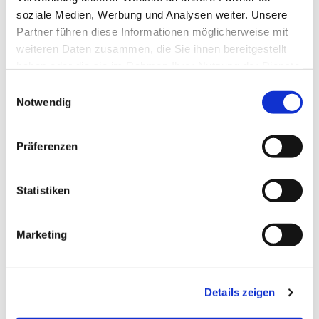
Christian Wyrwich, Tel. 432 66
soziale Medien, Werbung und Analysen weiter. Unsere
Partner führen diese Informationen möglicherweise mit
96 c.wyrwich@ig-tauchen.org
weiteren Daten zusammen, die Sie ihnen bereitgestellt
haben oder die sie im Rahmen Ihrer Nutzung der Dienste
gesammelt haben.
E
Notwendig
i
n
w
Präferenzen
i
l
l
Statistiken
i
g
Marketing
u
n
g
Details zeigen
s
a