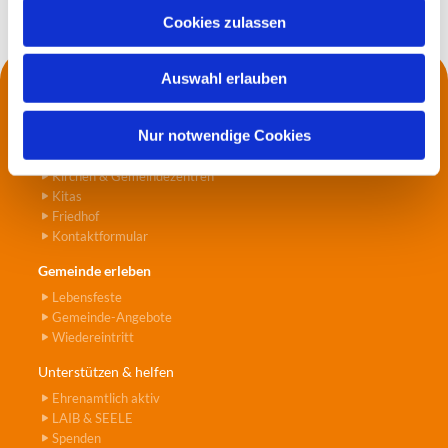
u
Cookies zulassen
s
w
Auswahl erlauben
a
Kontakt
h
Die Küsterei
l
Nur notwendige Cookies
Pfarrer*innen
Jugend- und Seniorenarbeit
Kirchen & Gemeindezentren
Kitas
Friedhof
Kontaktformular
Gemeinde erleben
Lebensfeste
Gemeinde-Angebote
Wiedereintritt
Unterstützen & helfen
Ehrenamtlich aktiv
LAIB & SEELE
Spenden