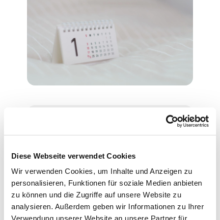
Montag, 20. Juli 2026, 16:30
Uhr
Diese Webseite verwendet Cookies
Wir verwenden Cookies, um Inhalte und Anzeigen zu
Evangelische Philippus-Kirche,
personalisieren, Funktionen für soziale Medien anbieten
Ascheberger Weg 44, 13507
zu können und die Zugriffe auf unsere Website zu
Berlin
analysieren. Außerdem geben wir Informationen zu Ihrer
Verwendung unserer Website an unsere Partner für