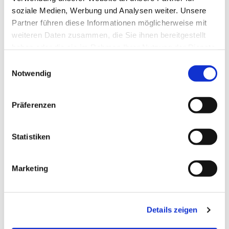
Christian Wyrwich, Tel. 432 66
soziale Medien, Werbung und Analysen weiter. Unsere
Partner führen diese Informationen möglicherweise mit
96 c.wyrwich@ig-tauchen.org
weiteren Daten zusammen, die Sie ihnen bereitgestellt
haben oder die sie im Rahmen Ihrer Nutzung der Dienste
gesammelt haben.
E
Notwendig
i
n
w
Präferenzen
i
l
l
Statistiken
i
g
Marketing
u
n
g
Details zeigen
s
a