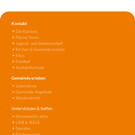
Kontakt
Die Küsterei
Pfarrer*innen
Jugend- und Seniorenarbeit
Kirchen & Gemeindezentren
Kitas
Friedhof
Kontaktformular
Gemeinde erleben
Lebensfeste
Gemeinde-Angebote
Wiedereintritt
Unterstützen & helfen
Ehrenamtlich aktiv
LAIB & SEELE
Spenden
Fördervereine