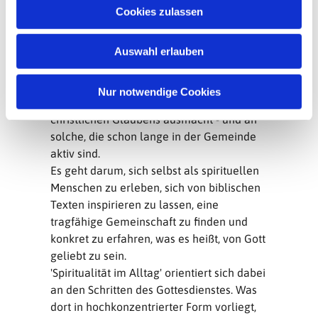
u
Aber die Erfahrungen wirken weiter.
Cookies zulassen
s
Das Projekt
w
'Spiritualität im Alltag' richtet sich an
Auswahl erlauben
a
Menschen, die bisher wenig
h
Berührungspunkte mit der Kirche hatten,
l
Nur notwendige Cookies
aber wissen möchten, was die Kraft des
christlichen Glaubens ausmacht - und an
solche, die schon lange in der Gemeinde
aktiv sind.
Es geht darum, sich selbst als spirituellen
Menschen zu erleben, sich von biblischen
Texten inspirieren zu lassen, eine
tragfähige Gemeinschaft zu finden und
konkret zu erfahren, was es heißt, von Gott
geliebt zu sein.
'Spiritualität im Alltag' orientiert sich dabei
an den Schritten des Gottesdienstes. Was
dort in hochkonzentrierter Form vorliegt,