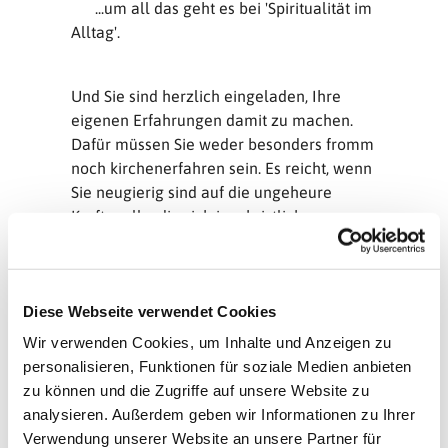
...um all das geht es bei 'Spiritualität im
Alltag'.
Und Sie sind herzlich eingeladen, Ihre
eigenen Erfahrungen damit zu machen.
Dafür müssen Sie weder besonders fromm
noch kirchenerfahren sein. Es reicht, wenn
Sie neugierig sind auf die ungeheure
Kraftquelle, die sich im christlichen
Glauben verbirgt.
Die Abende von 'Spiritualität im Alltag'
haben - ähnlich wie der Gottesdienst -
Diese Webseite verwendet Cookies
einen festen Ablauf, der aus sieben
Schritten besteht. Die ersten Treffen führen
Wir verwenden Cookies, um Inhalte und Anzeigen zu
in die Schritte ein, die teilweise in großer
personalisieren, Funktionen für soziale Medien anbieten
Runde, teilweise in kleinen Gruppen
zu können und die Zugriffe auf unsere Website zu
stattfinden. Danach wiederholen sich die
analysieren. Außerdem geben wir Informationen zu Ihrer
Abende, nicht inhaltlich aber von der
Verwendung unserer Website an unsere Partner für