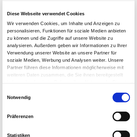
Festgottesdienst gefeiert. Darüber hinaus
sind Kinder und Erwachsene herzlich
Diese Webseite verwendet Cookies
eingeladen, den Geburtstags-Nachmittag
Wir verwenden Cookies, um Inhalte und Anzeigen zu
auf vielfältige Weise mit der „Königin der
personalisieren, Funktionen für soziale Medien anbieten
Instrumente“ zu verbringen.
zu können und die Zugriffe auf unsere Website zu
analysieren. Außerdem geben wir Informationen zu Ihrer
10:30 Uhr Festgottesdienst
Verwendung unserer Website an unsere Partner für
mit dem Borsigwalder Cantus Firmus,
soziale Medien, Werbung und Analysen weiter. Unsere
Thomas Markus, Pfarrerin Barbara Gorgas
Partner führen diese Informationen möglicherweise mit
weiteren Daten zusammen, die Sie ihnen bereitgestellt
Anschließend Umtrunk und Gruß des
haben oder die sie im Rahmen Ihrer Nutzung der Dienste
Orgelbauers Peter Kozeluh
gesammelt haben.
E
Notwendig
i
n
14:00 Uhr Geburtstags-Nachmittag für
w
Präferenzen
Kinder und Erwachsene
:
i
l
„Wer singt, hat keine Angst!“
l
Statistiken