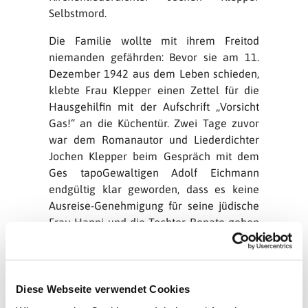
Selbstmord.
Die Familie wollte mit ihrem Freitod
niemanden gefährden: Bevor sie am 11.
Dezember 1942 aus dem Leben schieden,
klebte Frau Klepper einen Zettel für die
Hausgehilfin mit der Aufschrift „Vorsicht
Gas!“ an die Küchentür. Zwei Tage zuvor
war dem Romanautor und Liederdichter
Jochen Klepper beim Gespräch mit dem
Ges tapoGewaltigen Adolf Eichmann
endgültig klar geworden, dass es keine
Ausreise-Genehmigung für seine jüdische
Frau Hanni und die Tochter Renate geben
würde.
Als Journalist war Jochen Klepper im
Evangelischen Presseverband Breslau
Diese Webseite verwendet Cookies
verantwortlich für die Rundfunkarbeit