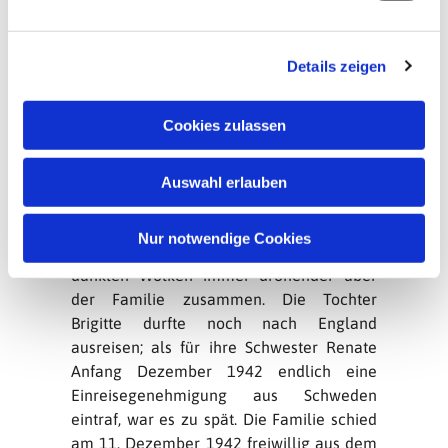
Im selben Jahr erschien sein erstes
n
Liederbändchen „Kyrie“: Texte, die von
g
tiefer Vertrautheit mit der Bibel zeugen
Details zeigen
s
und in der protestantischen Frömmigkeit
a
beheimatet, zugleich aber der
u
Cookies zulassen
Niederschlag sehr persönlicher
s
Glaubenserfahrungen sind. Dunkle, aus
w
dem Schmerz geborene Gesänge, die
Auswahl erlauben
a
Finsternis und Verzweiflung nicht
h
ausblenden und doch voller Hoffnung
l
Nur notwendige Cookies
sind. Währenddessen zogen sich die
dunklen Wolken immer drohender über
der Familie zusammen. Die Tochter
Brigitte durfte noch nach England
ausreisen; als für ihre Schwester Renate
Anfang Dezember 1942 endlich eine
Einreisegenehmigung aus Schweden
eintraf, war es zu spät. Die Familie schied
am 11. Dezember 1942 freiwillig aus dem