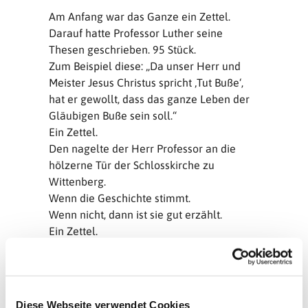
Am Anfang war das Ganze ein Zettel.
Darauf hatte Professor Luther seine
Thesen geschrieben. 95 Stück.
Zum Beispiel diese: „Da unser Herr und
Meister Jesus Christus spricht ‚Tut Buße‘,
hat er gewollt, dass das ganze Leben der
Gläubigen Buße sein soll.“
Ein Zettel.
Den nagelte der Herr Professor an die
hölzerne Tür der Schlosskirche zu
Wittenberg.
Wenn die Geschichte stimmt.
Wenn nicht, dann ist sie gut erzählt.
Ein Zettel.
Ungefähr wie diese Zettel, auf denen ein
WG-Zimmer gesucht wird.
Oder eine Waschmaschine abzugeben ist.
80 Euro Verhandlungsbasis.
Diese Webseite verwendet Cookies