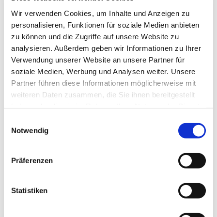
Am Anfang war das Ganze ein Zettel.
Wir verwenden Cookies, um Inhalte und Anzeigen zu
Da, um gelesen und diskutiert zu werden.
personalisieren, Funktionen für soziale Medien anbieten
Öffentlich. Im Stehen.
zu können und die Zugriffe auf unsere Website zu
Mit fuchtelnden Händen. Nicken.
analysieren. Außerdem geben wir Informationen zu Ihrer
Kopfschütteln.
Verwendung unserer Website an unsere Partner für
Laut werden. Lachen. Fluchen.
soziale Medien, Werbung und Analysen weiter. Unsere
Fettige Fingerabdrücke sind darauf.
Partner führen diese Informationen möglicherweise mit
Vom Zeigen. Hier! Siehst du nicht?! Das
weiteren Daten zusammen, die Sie ihnen bereitgestellt
meint er!
haben oder die sie im Rahmen Ihrer Nutzung der Dienste
Am Anfang war das Ganze ein Zettel.
gesammelt haben.
Heute ist es in Bronze gegossen.
E
Notwendig
Die Thesentür an der Wittenberger
i
Schlosskirche.
n
Oben drüber: Luther und Melanchthon.
w
Präferenzen
Links und rechts vom Kreuz kniend.
i
Neue Heilige?
l
Die 95 Thesen in Bronze gegossen.
l
Statistiken
Unverrückbar. Undiskutierbar. Fertig.
i
Vor der Thesentür ist ein Zaun aus Metall.
g