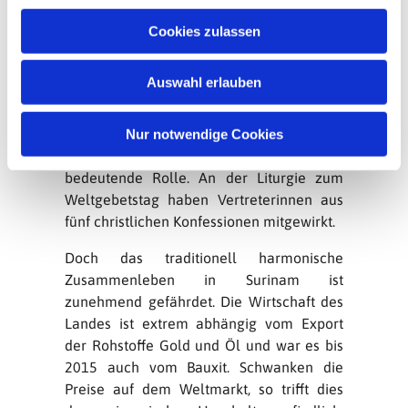
Gottesdienst zum Weltgebetstag 2018:
u
Frauen unterschiedlicher Ethnien erzählen
Cookies zulassen
s
aus ihrem Alltag. In Surinam, wohin
w
Missionare einst den christlichen Glauben
Auswahl erlauben
a
brachten, ist heute fast die Hälfte der
h
Bevölkerung christlich. Neben der
l
römisch-katholischen Kirche spielen vor
Nur notwendige Cookies
allem die Herrnhuter Brudergemeine eine
bedeutende Rolle. An der Liturgie zum
Weltgebetstag haben Vertreterinnen aus
fünf christlichen Konfessionen mitgewirkt.
Doch das traditionell harmonische
Zusammenleben in Surinam ist
zunehmend gefährdet. Die Wirtschaft des
Landes ist extrem abhängig vom Export
der Rohstoffe Gold und Öl und war es bis
2015 auch vom Bauxit. Schwanken die
Preise auf dem Weltmarkt, so trifft dies