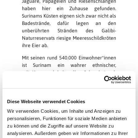
Jaguare, Papageien und Riesenschlangen
haben hier ein Zuhause gefunden.
Surinams Küsten eignen sich zwar nicht als
Badestrände, dafür legen an den
unberührten Stränden des Galibi-
Naturreservats riesige Meeresschildkröten
ihre Eier ab.
Mit seinen rund 540.000 Einwohner*innen
ist Surinam ein wahrer ethnischer,
religiöser und kultureller Schmelztiegel.
Der Großteil der Bevölkerung lebt in
Küstennähe, die meisten von ihnen in der
Hauptstadt Paramaribo. In dieser als
Diese Webseite verwendet Cookies
UNESCO-Weltkulturerbe geschützten Stadt
steht die Synagoge neben einer Moschee;
Wir verwenden Cookies, um Inhalte und Anzeigen zu
christliche Kirchen und ein Hindutempel
personalisieren, Funktionen für soziale Medien anbieten
sind nur wenige Häuserblocks entfernt.
zu können und die Zugriffe auf unsere Website zu
Die Wurzeln für Surinams vielfältige
analysieren. Außerdem geben wir Informationen zu Ihrer