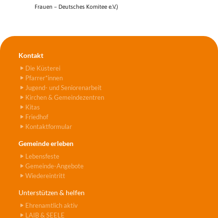
Frauen – Deutsches Komitee e.V.)
Kontakt
Die Küsterei
Pfarrer*innen
Jugend- und Seniorenarbeit
Kirchen & Gemeindezentren
Kitas
Friedhof
Kontaktformular
Gemeinde erleben
Lebensfeste
Gemeinde-Angebote
Wiedereintritt
Unterstützen & helfen
Ehrenamtlich aktiv
LAIB & SEELE