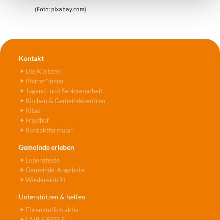
(Foto: pixabay.com)
Kontakt
Die Küsterei
Pfarrer*innen
Jugend- und Seniorenarbeit
Kirchen & Gemeindezentren
Kitas
Friedhof
Kontaktformular
Gemeinde erleben
Lebensfeste
Gemeinde-Angebote
Wiedereintritt
Unterstützen & helfen
Ehrenamtlich aktiv
LAIB & SEELE