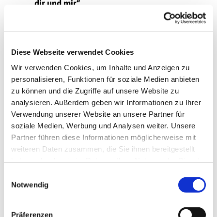
dir und mir“
Vom 19.-25. Februar 2018 laden wir
wieder ein zur Ökumenischen Bibelwoche.
„Zwischen dir und mir“ – Liebesgedichte in
Diese Webseite verwendet Cookies
der Bibel?
Wir verwenden Cookies, um Inhalte und Anzeigen zu
personalisieren, Funktionen für soziale Medien anbieten
So lautet in diesem Jahr das Thema, und
zu können und die Zugriffe auf unsere Website zu
die Bibelwoche beschäftigt sich mit einem
analysieren. Außerdem geben wir Informationen zu Ihrer
Buch der Bibel, das sonst eher eine
Verwendung unserer Website an unsere Partner für
Randexistenz führt: Das Hohelied. Es geht
soziale Medien, Werbung und Analysen weiter. Unsere
um die Liebe - etwas ganz Persönliches
Partner führen diese Informationen möglicherweise mit
und auch Intimes. Beschrieben wird sie mit
weiteren Daten zusammen, die Sie ihnen bereitgestellt
einer Fülle von orientalischen Bildern.
haben oder die sie im Rahmen Ihrer Nutzung der Dienste
Diese sprechen zum Teil für sich, bedürfen
gesammelt haben.
andererseits einer Erläuterung.
E
Notwendig
i
Gemeinsam mit den Gemeinden Neu-
n
Tegel, Tegel-Süd und Borsigwalde werden
w
Präferenzen