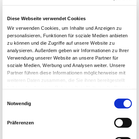
wurden immer auch protokolliert. Eine
ganz wichtige Aufgabe im
Informationsprozess, um alle Beteiligten,
Diese Webseite verwendet Cookies
die 4 Gemeindekirchenräte, die
Wir verwenden Cookies, um Inhalte und Anzeigen zu
Teilnehmer*innen der anderen
personalisieren, Funktionen für soziale Medien anbieten
Projektentwicklungsgruppen und das
zu können und die Zugriffe auf unsere Website zu
Steuerungsgremium, über die Arbeit und
analysieren. Außerdem geben wir Informationen zu Ihrer
die Ergebnisse auf dem Laufenden zu
Verwendung unserer Website an unsere Partner für
halten.
soziale Medien, Werbung und Analysen weiter. Unsere
Die 4 Gemeinden wollen fusionieren, um
Partner führen diese Informationen möglicherweise mit
Kräfte zu bündeln und um gemeinsam
weiteren Daten zusammen, die Sie ihnen bereitgestellt
eine große Gemeinde „Mitten im Leben“
haben oder die sie im Rahmen Ihrer Nutzung der Dienste
aufzubauen. Die Fusion ist eine Chance,
gesammelt haben.
E
Neues zu gestalten, um z.B. die
Notwendig
i
Angebotspalette für Gemeindemitglieder
n
und andere, nicht zur Gemeinde
w
Präferenzen
gehörende Menschen, zielgruppengerecht
i
zu erweitern oder um z.B. das diakonische
l