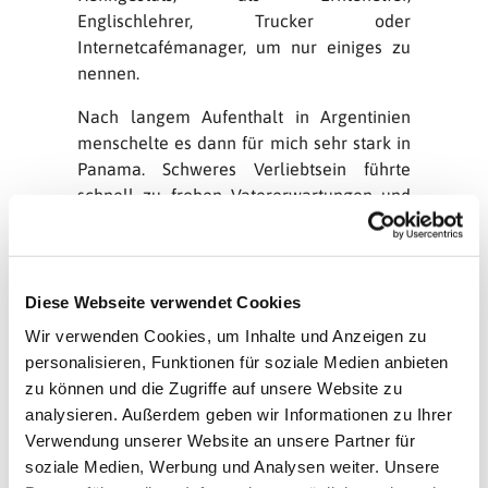
Englischlehrer, Trucker oder
Internetcafémanager, um nur einiges zu
nennen.
Nach langem Aufenthalt in Argentinien
menschelte es dann für mich sehr stark in
Panama. Schweres Verliebtsein führte
schnell zu frohen Vatererwartungen und
wir gingen gemeinsam nach Deutschland.
Da wurde mein Sohn Adrián geboren und
ich nahm meine Arbeit als Jugendreferent
in Bielefeld auf. Dort ging es in erster Linie
Diese Webseite verwendet Cookies
um die Betreuung eines Jugendkellers der
Wir verwenden Cookies, um Inhalte und Anzeigen zu
Kirchgemeinde. Den Schwerpunkt dabei
personalisieren, Funktionen für soziale Medien anbieten
bildete der Ausbau und die Neugründung
zu können und die Zugriffe auf unsere Website zu
von gemeindebezogenen Kinder- und
analysieren. Außerdem geben wir Informationen zu Ihrer
Jugendgruppen sowie Konfirmanden-,
Verwendung unserer Website an unsere Partner für
Freizeit- und Mitarbeiterbegleitung.
soziale Medien, Werbung und Analysen weiter. Unsere