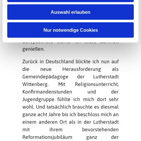
von Gottesdiensten unter dieser Vielfalt
w
von Erwartungen war immer eine
Auswahl erlauben
a
anspornende Herausforderung. Auch als
h
Religionslehrer an der internationalen
l
Nur notwendige Cookies
Deutschen Schule Brüssel bzw. an der
Europaschule durfte ich diese Buntheit
genießen.
Zurück in Deutschland blickte ich nun auf
die neue Herausforderung als
Gemeindepädagoge der Lutherstadt
Wittenberg. Mit Religionsunterricht,
Konfirmandenstunden und der
Jugendgruppe fühlte ich mich dort sehr
wohl. Und tatsächlich brauchte es diesmal
ganze acht Jahre bis ich beschloss mich an
einem anderen Ort als in der Lutherstadt
mit ihrem bevorstehenden
Reformationsjubiläum ganz der