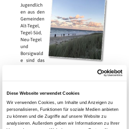
Jugendlich
en aus den
Gemeinden
Alt-Tegel,
Tegel-Süd,
Neu-Tegel
und
Borsigwald
e sind das
erste Mal in
der Geschichte, vom 30.10. bis 4.11.
zusammen nach Zinnowitz gefahren. Am
ersten Abend gab es eine lustige und
Diese Webseite verwendet Cookies
lebendige Einheit, damit wir uns alle
besser kennenlernen.
Wir verwenden Cookies, um Inhalte und Anzeigen zu
personalisieren, Funktionen für soziale Medien anbieten
Während der Woche hatten wir die
zu können und die Zugriffe auf unsere Website zu
Jugendlichen in Gruppen eingeteilt, die
analysieren. Außerdem geben wir Informationen zu Ihrer
verschiedene Menschen angeschaut