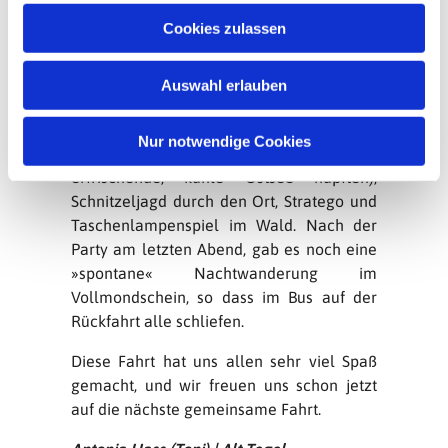
u
Cookies zulassen
Aber nicht nur das, um den kühlen Kopf zu
s
bewahren, gab es Sportspiele in der
w
Turnhalle, einen
Auswahl erlauben
a
Sandburgenbauwettbewerb am Strand (bei
h
dem JEDE Burg einen Preis gewann und
l
Nur notwendige Cookies
viele Jugendliche am 1. November in die
erfrischende, kühle Ostsee hüpften),
Schnitzeljagd durch den Ort, Stratego und
Taschenlampenspiel im Wald. Nach der
Party am letzten Abend, gab es noch eine
»spontane« Nachtwanderung im
Vollmondschein, so dass im Bus auf der
Rückfahrt alle schliefen.
Diese Fahrt hat uns allen sehr viel Spaß
gemacht, und wir freuen uns schon jetzt
auf die nächste gemeinsame Fahrt.