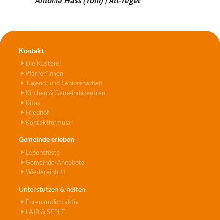
Antonia Hass (Toni) | Alt-Tegel
Kontakt
Die Küsterei
Pfarrer*innen
Jugend- und Seniorenarbeit
Kirchen & Gemeindezentren
Kitas
Friedhof
Kontaktformular
Gemeinde erleben
Lebensfeste
Gemeinde-Angebote
Wiedereintritt
Unterstützen & helfen
Ehrenamtlich aktiv
LAIB & SEELE