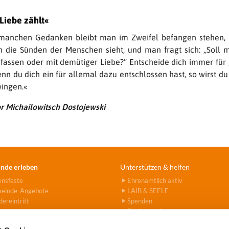
Liebe zählt«
manchen Gedanken bleibt man im Zweifel befangen stehen,
die Sünden der Menschen sieht, und man fragt sich: „Soll 
fassen oder mit demütiger Liebe?“ Entscheide dich immer für
nn du dich ein für allemal dazu entschlossen hast, so wirst d
ingen.«
or Michailowitsch Dostojewski
nde erleben
Unterstützen & helfen
ensfeste
Ehrenamtlich aktiv
einde-Angebote
LAIB & SEELE
ereintritt
Spenden
Fördervereine
Hanna-Stiftung