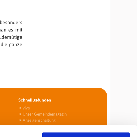
 besonders
man es mit
 „demütige
u die ganze
Schnell gefunden
vivo
Unser Gemeindemagazin
Anzeigenschaltung
Online-Formulare