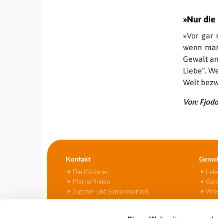
»Nur die 
»Vor gar 
wenn man 
Gewalt an
Liebe“. We
Welt bezw
Von: Fjod
Kontakt
Gemei
Die Küsterei
Leb
Pfarrer*innen
Gem
Jugend- und Seniorenarbeit
Wied
Kirchen & Gemeindezentren
Kitas