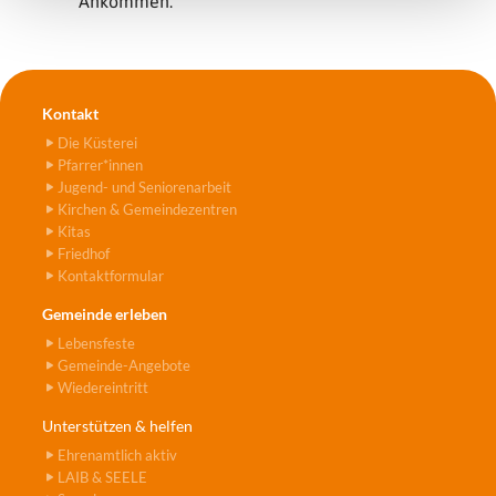
Ankommen.
Kontakt
Die Küsterei
Pfarrer*innen
Jugend- und Seniorenarbeit
Kirchen & Gemeindezentren
Kitas
Friedhof
Kontaktformular
Gemeinde erleben
Lebensfeste
Gemeinde-Angebote
Wiedereintritt
Unterstützen & helfen
Ehrenamtlich aktiv
LAIB & SEELE