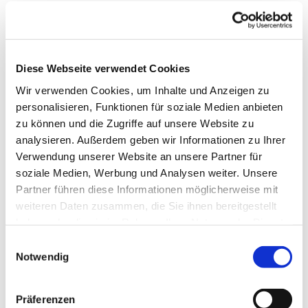
Neue Länder entdecken.
Neue Menschen kennen lernen.
Neue Erfahrungen machen.
Diese Webseite verwendet Cookies
Die Gastfreundschaft fremder Kulturen
Wir verwenden Cookies, um Inhalte und Anzeigen zu
erleben.
personalisieren, Funktionen für soziale Medien anbieten
zu können und die Zugriffe auf unsere Website zu
Die Kinder mitnehmen.
analysieren. Außerdem geben wir Informationen zu Ihrer
Verwendung unserer Website an unsere Partner für
Allein reisen.
soziale Medien, Werbung und Analysen weiter. Unsere
Über das Meer fahren.
Partner führen diese Informationen möglicherweise mit
weiteren Daten zusammen, die Sie ihnen bereitgestellt
Auf neuen Wegen gehen.
haben oder die sie im Rahmen Ihrer Nutzung der Dienste
gesammelt haben.
Zur Ruhe kommen.
E
Notwendig
i
Den ganzen Stress hinter sich lassen.
n
w
Endlich wieder gut schlafen.
Präferenzen